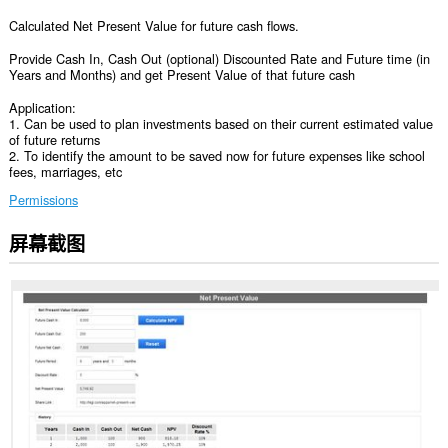
Calculated Net Present Value for future cash flows.
Provide Cash In, Cash Out (optional) Discounted Rate and Future time (in
Years and Months) and get Present Value of that future cash
Application:
1. Can be used to plan investments based on their current estimated value
of future returns
2. To identify the amount to be saved now for future expenses like school
fees, marriages, etc
Permissions
屏幕截图
此
扩
展
可
访
问
您
在
某
些
网
站
上