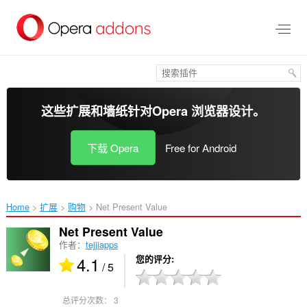
跳
到
主
要
内
容
这些扩展和墙纸针对
Opera 浏览器
设计。
下载 Opera
Free for Android
Home
扩展
购物
Net Present Value‎
Net Present Value
作者：
tejjiapps
4.1
您的评分
/ 5
总评分次数：
3