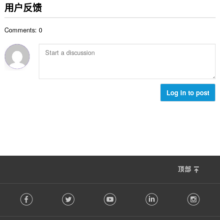
分
用户反馈
次
数
Comments: 0
：
Log in to post
顶部
F
Facebook
Twitter
Youtube
LinkedIn
Instag
o
l
l