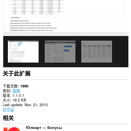
的
数
据。
此
扩
展
可
访
问
您
的
标
签
和
浏
关于此扩展
览
活
动。
下载次数
1990
类别
购物
This
版本
1.1.0.1
extension
大小
18.2 KB
can
Last update
Nov. 21, 2013
store
许可证
an
相关
unlimited
amount
of
Юлмарт — Бонусы