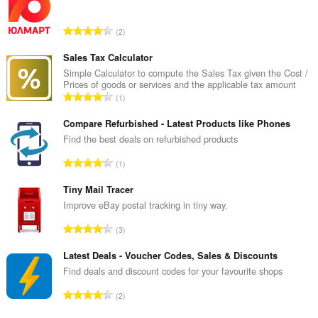
client-
side
data.
总
2
评
分
Sales Tax Calculator
次
Simple Calculator to compute the Sales Tax given the Cost /
Prices of goods or services and the applicable tax amount
数
总
1
：
评
分
Compare Refurbished - Latest Products like Phones
次
Find the best deals on refurbished products
数
总
1
：
评
分
Tiny Mail Tracer
次
Improve eBay postal tracking in tiny way.
数
总
3
：
评
分
Latest Deals - Voucher Codes, Sales & Discounts
次
Find deals and discount codes for your favourite shops
数
总
2
：
评