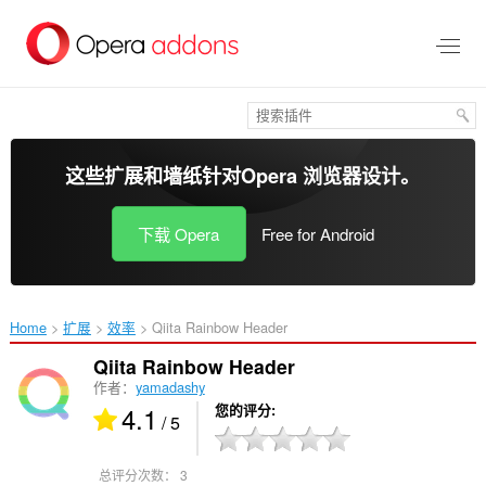
跳
到
主
要
内
容
这些扩展和墙纸针对
Opera 浏览器
设计。
下载 Opera
Free for Android
Home
扩展
效率
Qiita Rainbow Header‎
Qiita Rainbow Header
作者：
yamadashy
4.1
您的评分
/ 5
总评分次数：
3