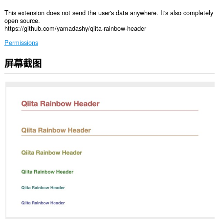
This extension does not send the user's data anywhere. It's also completely
open source.
https://github.com/yamadashy/qiita-rainbow-header
Permissions
屏幕截图
此
扩
展
可
访
问
您
在
某
些
网
站
上
的
数
据。