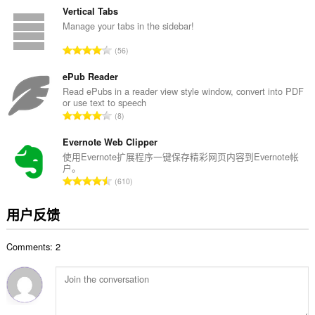
分
Vertical Tabs
次
Manage your tabs in the sidebar!
数
总
56
：
评
分
ePub Reader
次
Read ePubs in a reader view style window, convert into PDF
or use text to speech
数
总
8
：
评
分
Evernote Web Clipper
次
使用Evernote扩展程序一键保存精彩网页内容到Evernote帐
户。
数
总
610
：
评
分
用户反馈
次
数
Comments: 2
：