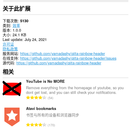
关于此扩展
下载次数
5130
类别
效率
版本
1.0.0
大小
24.1 KB
Last update
July 24, 2021
许可证
隐私政策
服务网站
https://github.com/yamadashy/qiita-rainbow-header
在线支持
https://github.com/yamadashy/qiita-rainbow-header/issues
源代码
https://github.com/yamadashy/qiita-rainbow-header
相关
YouTube is No MORE
Remove everything from the homepage of youtube, so you
dont get lost, and you can still check your notifications.
总
54
评
分
Atavi bookmarks
次
书签与所有的设备和浏览器同步
数
总
170
：
评