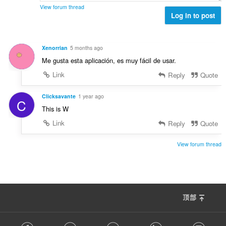
View forum thread
Log in to post
Xenorrian
5 months ago
Me gusta esta aplicación, es muy fácil de usar.
Link
Reply
Quote
Clicksavante
1 year ago
C
This is W
Link
Reply
Quote
View forum thread
顶部
F
Facebook
Twitter
Youtube
LinkedIn
Instag