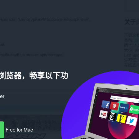
умах как: "Велотуризм/Массовые мероприятия",
关于
下载次
类别
效
ий.
版本
1.
大小
90
ообщений на значке приложения.
Last up
许可证
在线支
a 浏览器，畅享以下功
相关
ker
Free for Mac