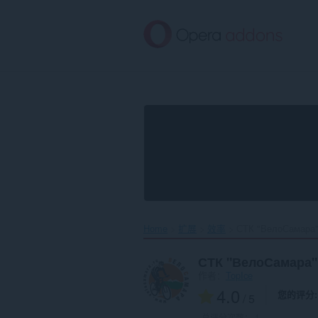
跳
到
主
要
内
容
Home
扩展
效率
СТК "ВелоСамара"
СТК "ВелоСамара"
作者：
TopIce
4.0
您的评分
/ 5
总评分次数：
1