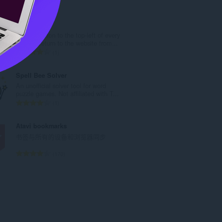
总
1
评
分
BackChain
次
Adds a button to the top-left of every
数
page to return to the website from...
：
总
1
评
分
Spell Bee Solver
次
An unofficial solver tool for word
数
puzzle games. Not affiliated with T...
：
总
1
评
分
Atavi bookmarks
次
书签与所有的设备和浏览器同步
数
：
总
170
评
分
次
数
：