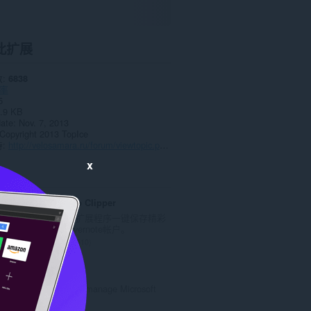
此扩展
数
6838
率
5
.9 KB
date
Nov. 7, 2013
Copyright 2013 TopIce
持
http://velosamara.ru/forum/viewtopic.php?f=8&t=51953
x
Evernote Web Clipper
使用Evernote扩展程序一键保存精彩
网页内容到Evernote帐户。
总
610
评
分
Centro 365
次
A better way to manage Microsoft
数
365
：