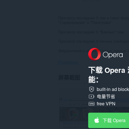
Просмотр последних 5 тем в таких фор
"Соревнования" и "Покатушки".
Просмотр последних 5 "Важных" тем.
Просмотр последних 5 личных сообщен
Уведомления о непрочитанных личных с
Permissions
下载 Oper
此
屏幕截图
能：
扩
展
可
built-in ad bloc
访
电量节省
问
您
free VPN
在
某
些
下载 Opera
网
站