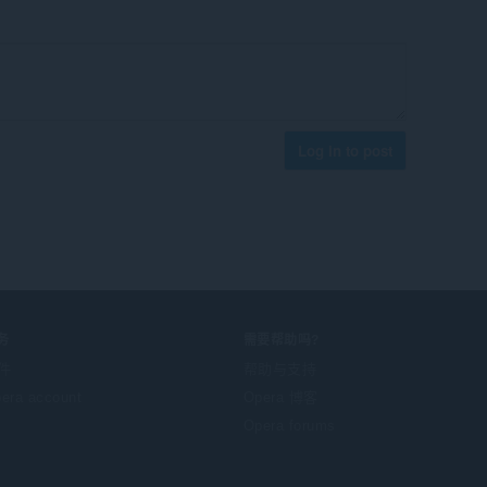
Log in to post
务
需要帮助吗?
件
帮助与支持
era account
Opera 博客
Opera forums