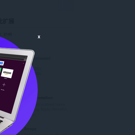
此扩展
数
2145
x
助
0
4 KB
date
Feb. 3, 2022
Copyright 2022 khubaibsaeed
策
站
https://letracking.com/
持
https://letracking.com/
Housemate Automation
Affordable and centralised home
automation using Apple HomeKit...
总
0
评
分
Cricket Arroyo
次
Get the latest updates on all your