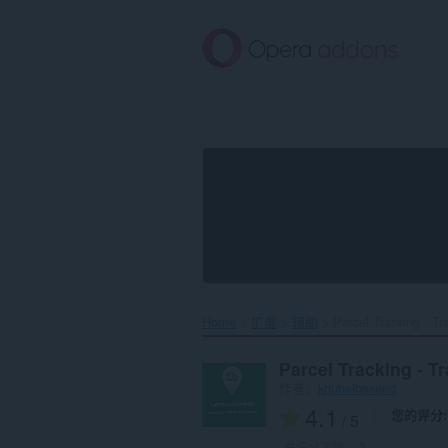
跳
到
主
要
内
容
Home
扩展
辅助
Parcel Tracking - Tra
Parcel Tracking - T
作者：
khubaibsaeed
4.1
您的评分
/ 5
总评分次数：
2