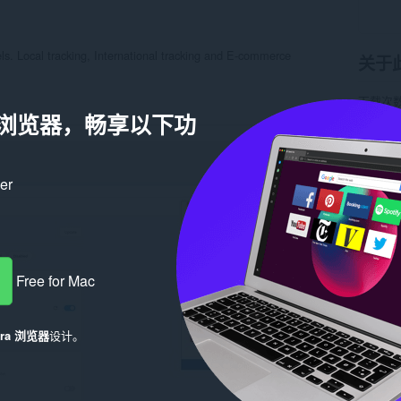
els. Local tracking, International tracking and E-commerce
关于
下载次
类别
辅
a 浏览器，畅享以下功
版本
1.
大小
9.
Last up
许可证
ker
隐私政
服务网
在线支
相关
Free for Mac
era 浏览器
设计。