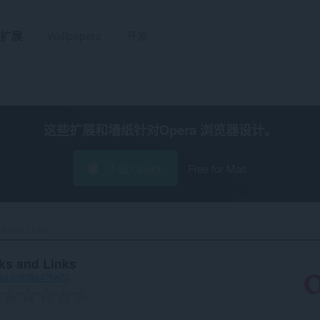
扩展
Wallpapers
开发
这些扩展和墙纸针对
Opera 浏览器
设计。
下载 Opera
Free for Mac
 and Links‎
ks and Links
74a-bf838a47ba73