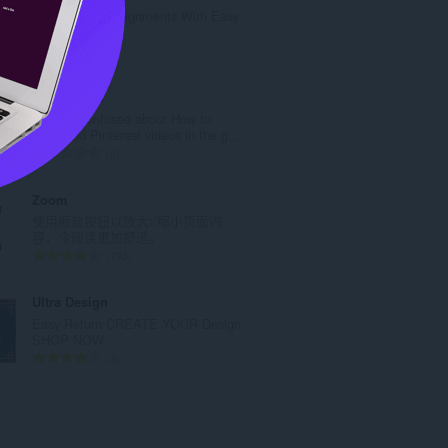
次
Track Your Consignments With Easy
数
Trackings.
：
总
0
评
分
Pint Louder
次
Are you confused about How to
数
download Pinterest videos in the g...
：
总
0
评
分
Zoom
次
使用缩放按钮以放大\/缩小页面内
数
容，令阅读更加舒适。
：
总
193
评
分
Ultra Design
次
Easy Return CREATE YOUR Design
数
SHOP NOW.
：
总
3
评
分
次
数