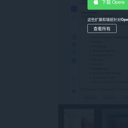
下载 Opera
在
所
有
网
这些扩展和墙纸针对
Op
站
上
查看所有
的
数
据。
此
扩
展
会
向
侧
边
栏
中
添
加
面
板。