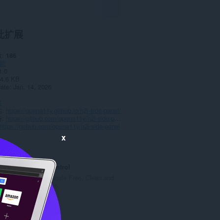
此扩展
数
186
助
1.0
4.6 KB
date
Jan. 14, 2026
策
站
https://opena11y.github.io/h2l-side-panel/
持
https://github.com/opena11y/h2l-side-panel/issues
https://github.com/opena11y/h2l-side-panel
x
Green Rat Control
A Guide to Hassle Free, Clean and
Hygienic Home.
总
0
评
分
Easy Trackings