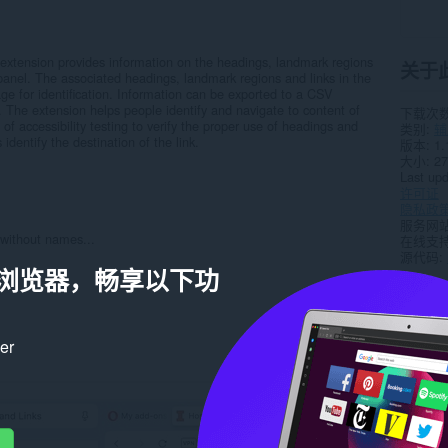
xtension provides information on the headings, landmark regions
关于
panel. The associated headings, landmark regions and links in the
ge for identification. Information can be exported to a CSV
. The extension helps people identify and navigate to content of
下载次
of accessibility testing to verify the proper use of headings and
类别
辅
dentify the destination of the link.
版本
1.
大小
27
Last up
许可证
隐私政
服务网
without names...
在线支
源代码
a 浏览器，畅享以下功
相关
ker