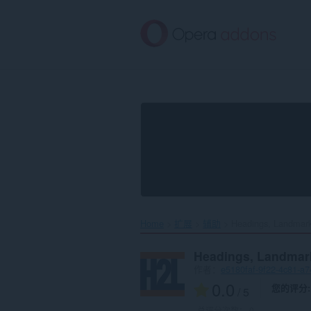
跳
到
主
要
内
容
Home
扩展
辅助
Headings, Landmarks
Headings, Landmar
作者：
e5180faf-9f22-4c81-a
0.0
您的评分
/ 5
总评分次数：
0