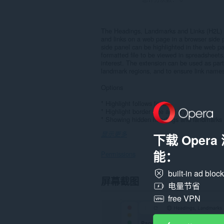
The Headings, Landmarks and Links (H2L) e
and links on a web page in a browser side 
side panel can be highlighted in the web pa
formatted file to be viewed in spreadsheets
interest. The extension can be used as part 
landmark regions, and to ensure link names i
Options
* Highlight follows focus
* Highlight border size and style
* Showing hidden headings and landmarks 
显示更多
下载 Oper
能：
Permissions
built-in ad bloc
此
屏幕截图
扩
电量节省
展
free VPN
可
访
问
您