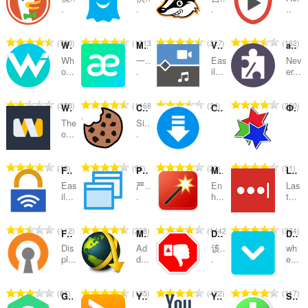
和
.
.
.
..
分
总
总
总
总
780
1213
327
162
类
Whoer VPN
Mate Translate
Video & Audio Downloader
alerabat.com | kupony i kody rabatowe
评
评
评
评
Wh
一..
Eas
Nev
分
分
分
分
o...
.
il...
er...
次
次
次
次
数
数
数
数
总
总
总
总
373
1168
34
360
Watch2Gether
Cookie-Editor
Скачать музыку vk, mail, ololo, pesni.fm
Фишки для Рутрекера
：
：
：
：
评
评
评
评
The
Si..
分
分
分
分
o...
.
次
次
次
次
数
数
数
数
总
总
总
总
18
96
23
51
Free VPN Proxy
Popup Blocker (strict)
Magic Actions for YouTube™
LastPass
：
：
：
：
评
评
评
评
Eas
严..
En
Las
分
分
分
分
il...
.
h...
t...
次
次
次
次
数
数
数
数
总
总
总
总
112
268
1442
334
Free OpenVPN Server Finder
MyJDownloader Browser Extension
Dislikes in YouTube™
Download with Free Download Manager (FDM)
：
：
：
：
评
评
评
评
Dis
Ad
该..
wh
分
分
分
分
pl...
d...
.
e...
次
次
次
次
数
数
数
数
总
总
总
总
84
135
422
117
Global VPN Adblocker Proxy
YouTube Downloader (UDL Helper)
Youtube Downloader
Save4k
：
：
：
：
评
评
评
评