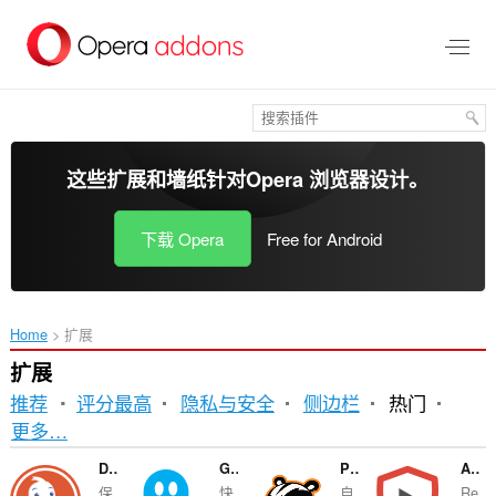
跳
到
主
要
内
容
这些扩展和墙纸针对
Opera 浏览器
设计。
下载 Opera
Free for Android
Home
扩展
扩展
推荐
评分最高
隐私与安全
侧边栏
热门
排
更多…
序
DuckDuckGo Search & Tracker Protection
Ghostery
Privacy Badger
AdBlocker for YouTube™
保..
快..
自..
Re.