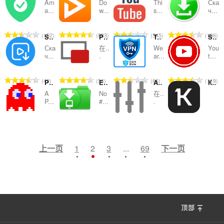
Am
Do
Thi
Ска
分
分
分
分
a...
w...
s...
ч...
次
次
次
次
数
数
数
数
总
总
总
总
152
883
545
106
SAVEE - скачать видео
Picture in Picture - PiP View
Top Free VPNs
Sidebar for Youtube Music
：
：
：
：
评
评
评
评
Ска
在..
We
You
分
分
分
分
ч...
.
ar...
t...
次
次
次
次
数
数
数
数
总
总
总
总
49
54
66
119
Pacman
Easy Youtube Video Downloader For Opera
Audio Equalizer and Amplifier
Контур.Расширение
：
：
：
：
评
评
评
评
A
No
在..
分
分
分
分
P...
#...
.
次
次
次
次
数
数
数
数
总
总
总
总
414
382
145
12
：
：
：
：
评
评
评
评
分
分
分
分
上一页
1
2
3
...
69
下一页
次
次
次
次
数
数
数
数
：
：
：
：
顶部