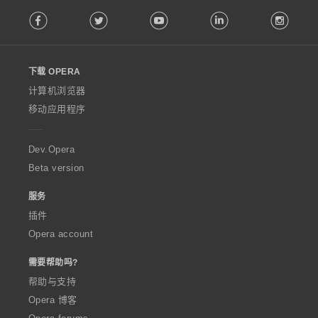
F
Facebook
Twitter
Youtube
LinkedIn
Instag
o
l
l
o
下载 OPERA
w
O
计算机浏览器
p
移动应用程序
e
r
a
Dev.Opera
Beta version
服务
插件
Opera account
需要帮助吗?
帮助与支持
Opera 博客