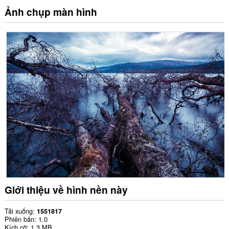
Ảnh chụp màn hình
Giới thiệu về hình nền này
Tải xuống
1551817
Phiên bản
1.0
Kích cỡ
1,3 MB