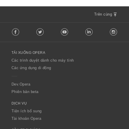
Trên cùng
F
Facebook
Twitter
Youtube
LinkedIn
Instag
o
l
l
o
TẢI XUỐNG OPERA
w
O
Các trình duyệt dành cho máy tính
p
Các ứng dụng di động
e
r
a
Dev.Opera
Phiên bản beta
DỊCH VỤ
Tiện ích bổ sung
Tài khoản Opera