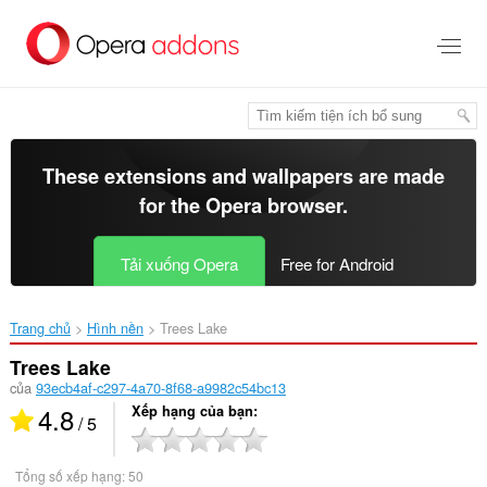
Chuyển
đến
nội
dung
chính
These extensions and wallpapers are made
for the
Opera browser
.
Tải xuống Opera
Free for Android
Trang chủ
Hình nền
Trees Lake‎
Trees Lake
của
93ecb4af-c297-4a70-8f68-a9982c54bc13
4.8
Xếp hạng của bạn
/ 5
Tổng số xếp hạng:
50