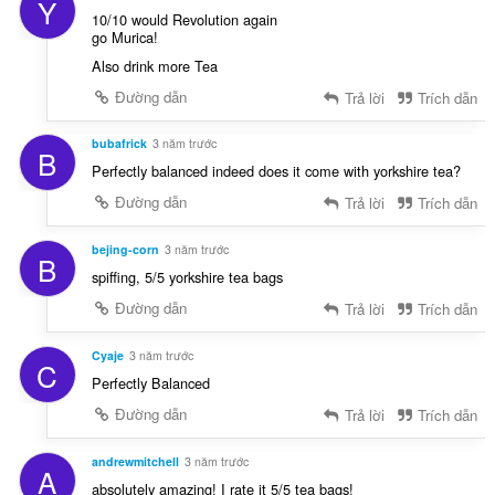
Y
10/10 would Revolution again
go Murica!
Also drink more Tea
Đường dẫn
Trả lời
Trích dẫn
bubafrick
3 năm trước
B
Perfectly balanced indeed does it come with yorkshire tea?
Đường dẫn
Trả lời
Trích dẫn
bejing-corn
3 năm trước
B
spiffing, 5/5 yorkshire tea bags
Đường dẫn
Trả lời
Trích dẫn
Cyaje
3 năm trước
C
Perfectly Balanced
Đường dẫn
Trả lời
Trích dẫn
andrewmitchell
3 năm trước
A
absolutely amazing! I rate it 5/5 tea bags!