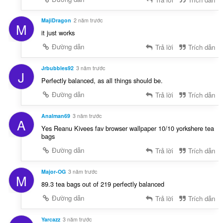
MajiDragon
2 năm trước
M
it just works
Đường dẫn
Trả lời
Trích dẫn
Jrbubbles92
3 năm trước
J
Perfectly balanced, as all things should be.
Đường dẫn
Trả lời
Trích dẫn
Analman69
3 năm trước
A
Yes Reanu Kivees fav browser wallpaper 10/10 yorkshere tea
bags
Đường dẫn
Trả lời
Trích dẫn
Major-OG
3 năm trước
M
89.3 tea bags out of 219 perfectly balanced
Đường dẫn
Trả lời
Trích dẫn
Yarcazz
3 năm trước