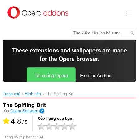
Chuyển
đến
nội
dung
chính
These extensions and wallpapers are made
for the
Opera browser
.
Tải xuống Opera
Free for Android
Trang chủ
Hình nền
The Spiffing Brit‎
The Spiffing Brit
của
Opera Software
4.8
Xếp hạng của bạn
/ 5
Tổng số xếp hạng:
134