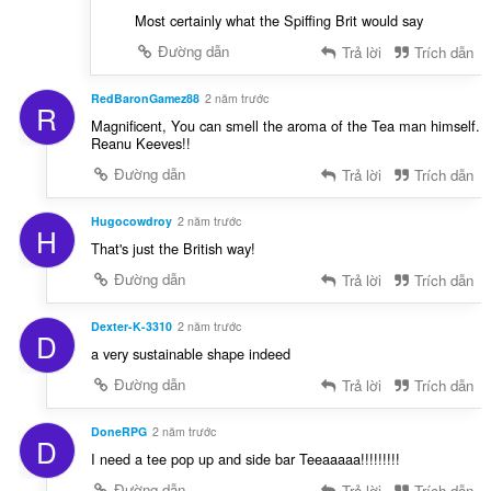
Most certainly what the Spiffing Brit would say
Đường dẫn
Trả lời
Trích dẫn
RedBaronGamez88
2 năm trước
R
Magnificent, You can smell the aroma of the Tea man himself.
Reanu Keeves!!
Đường dẫn
Trả lời
Trích dẫn
Hugocowdroy
2 năm trước
H
That's just the British way!
Đường dẫn
Trả lời
Trích dẫn
Dexter-K-3310
2 năm trước
D
a very sustainable shape indeed
Đường dẫn
Trả lời
Trích dẫn
DoneRPG
2 năm trước
D
I need a tee pop up and side bar Teeaaaaa!!!!!!!!!
Đường dẫn
Trả lời
Trích dẫn