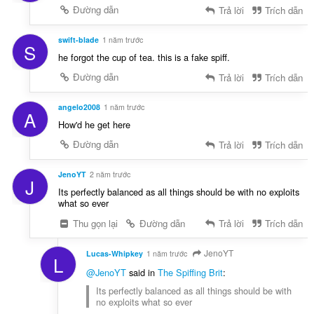
Đường dẫn
Trả lời
Trích dẫn
swift-blade
1 năm trước
S
he forgot the cup of tea. this is a fake spiff.
Đường dẫn
Trả lời
Trích dẫn
angelo2008
1 năm trước
A
How'd he get here
Đường dẫn
Trả lời
Trích dẫn
JenoYT
2 năm trước
J
Its perfectly balanced as all things should be with no exploits
what so ever
Thu gọn lại
Đường dẫn
Trả lời
Trích dẫn
JenoYT
Lucas-Whipkey
1 năm trước
L
@JenoYT
said in
The Spiffing Brit
:
Its perfectly balanced as all things should be with
no exploits what so ever