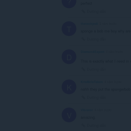
?
perfect
Đường dẫn
thetechjedi
3 năm trước
T
sponge a bob me boy why are
Đường dẫn
DiamondExpert
3 năm trước
D
This is exactly what I need in 
Đường dẫn
KrisMcIsTaken
4 năm trước
K
nahh they put the spongerbob 
Đường dẫn
Vibrator
4 năm trước
V
amazing.
Đường dẫn