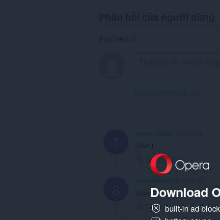
Phản hồi của người dùng
Bình luận: 27
Xem các chuỗi trên diễn đàn
thesprunkifan
1 năm trước
T
i like it
Đường dẫn
Sleepy-Peachy
2 năm trước
S
Download O
dudes vibin
Đường dẫn
built-in ad bloc