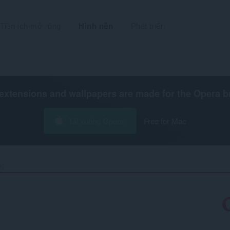
Tiện ích mở rộng
Hình nền
Phát triển
extensions and wallpapers are made for the
Opera b
Tải xuống Opera
Free for Mac
g‎