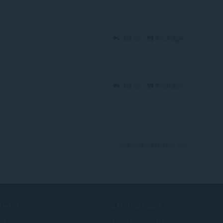
Trả lời
Trích dẫn
Trả lời
Trích dẫn
Xem các chuỗi trên diễn đàn
CH VỤ
CẦN TRỢ GIÚP?
ện ích bổ sung
Trợ giúp & hỗ trợ