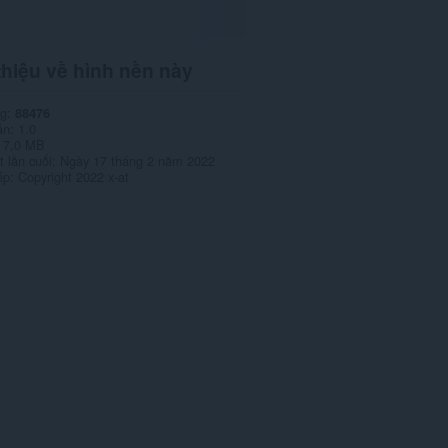
thiệu về hình nền này
ng
88476
ản
1.0
7,0 MB
 lần cuối
Ngày 17 tháng 2 năm 2022
ép
Copyright 2022 x-at