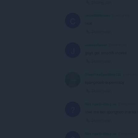
Đường dẫn
carca3993patos
3 năm trước
C
nice
Đường dẫn
JoshuaTuwor
3 năm trước
J
guys got smooth moves
Đường dẫn
EthanTheEpicSimp123
3 năm trư
spongebob supermacy
Đường dẫn
Một người dùng cũ
3 năm trước
?
love me boi spongbob thanks f
Đường dẫn
Một người dùng cũ
3 năm trước