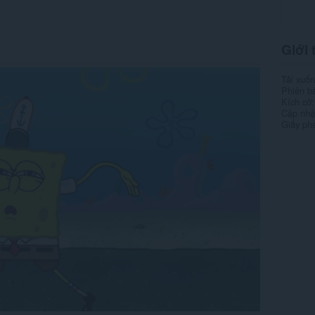
Giới 
Tải xuố
Phiên b
Kích cỡ
Cập nhật
Giấy ph