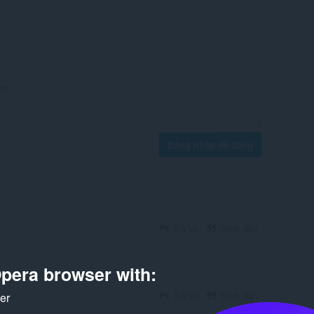
Đăng nhập để đăng
Trả lời
Trích dẫn
pera browser with:
Trả lời
Trích dẫn
ker