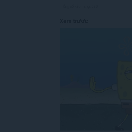
Tổng số xếp hạng:
328
Xem trước