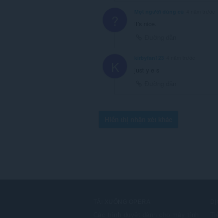
Một người dùng cũ
4 năm trước
?
it's nice.
Đường dẫn
kirbyfan123
4 năm trước
K
just y e s
Đường dẫn
Hiển thị nhận xét khác
TẢI XUỐNG OPERA
DỊ
Các trình duyệt dành cho máy tính
Ti