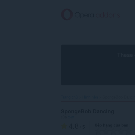
Chuyển
đến
nội
dung
chính
These 
Trang chủ
Hình nền
SpongeBob Dancin
SpongeBob Dancing
của
x-at
4.8
Xếp hạng của bạn
/ 5