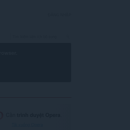
ĐĂNG NHẬP
rowser
.
Cần
trình duyệt Opera
.
Tải xuống Opera