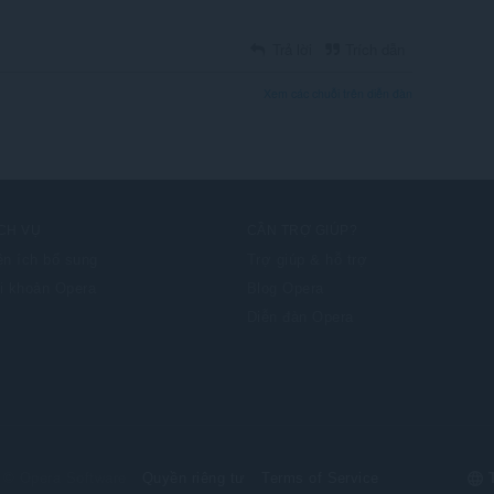
Trả lời
Trích dẫn
Xem các chuỗi trên diễn đàn
CH VỤ
CẦN TRỢ GIÚP?
ện ích bổ sung
Trợ giúp & hỗ trợ
i khoản Opera
Blog Opera
Diễn đàn Opera
Sel
© Opera Software
Quyền riêng tư
Terms of Service