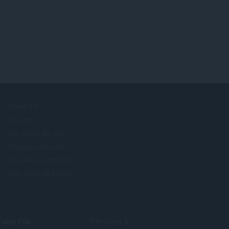
CÔNG TY
Việc làm
Trở thành đối tác
Thông tin báo chí
Liên hệ với chúng tôi
Giới thiệu về Opera
ect
Trên cùng