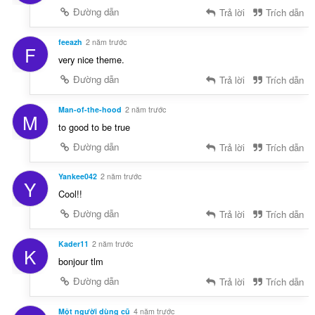
Đường dẫn
Trả lời
Trích dẫn
feeazh
2 năm trước
F
very nice theme.
Đường dẫn
Trả lời
Trích dẫn
Man-of-the-hood
2 năm trước
M
to good to be true
Đường dẫn
Trả lời
Trích dẫn
Yankee042
2 năm trước
Y
Cool!!
Đường dẫn
Trả lời
Trích dẫn
Kader11
2 năm trước
K
bonjour tlm
Đường dẫn
Trả lời
Trích dẫn
Một người dùng cũ
4 năm trước