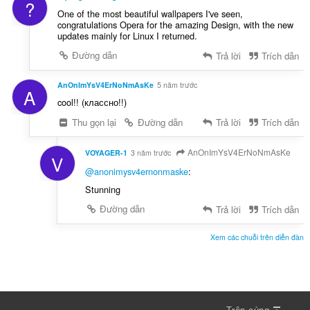
?
One of the most beautiful wallpapers I've seen,
congratulations Opera for the amazing Design, with the new
updates mainly for Linux I returned.
Đường dẫn
Trả lời
Trích dẫn
AnOnImYsV4ErNoNmAsKe
5 năm trước
A
cool!! (классно!!)
Thu gọn lại
Đường dẫn
Trả lời
Trích dẫn
AnOnImYsV4ErNoNmAsKe
VOYAGER-1
3 năm trước
V
@anonimysv4ernonmaske
:
Stunning
Đường dẫn
Trả lời
Trích dẫn
Xem các chuỗi trên diễn đàn