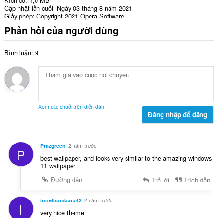
Kích cỡ
1,0 MB
Cập nhật lần cuối
Ngày 03 tháng 8 năm 2021
Giấy phép
Copyright 2021 Opera Software
Phản hồi của người dùng
Bình luận: 9
Xem các chuỗi trên diễn đàn
Đăng nhập để đăng
Prazgreen
2 năm trước
P
best wallpaper, and looks very similar to the amazing windows
11 wallpaper
Đường dẫn
Trả lời
Trích dẫn
ionelbumbaru42
2 năm trước
I
very nice theme