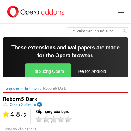
Chuyển
đến
nội
dung
chính
These extensions and wallpapers are made
for the
Opera browser
.
Tải xuống Opera
Free for Android
Trang chủ
Hình nền
Reborn5 Dark‎
Reborn5 Dark
của
Opera Software
4.8
Xếp hạng của bạn
/ 5
Tổng số xếp hạng:
160