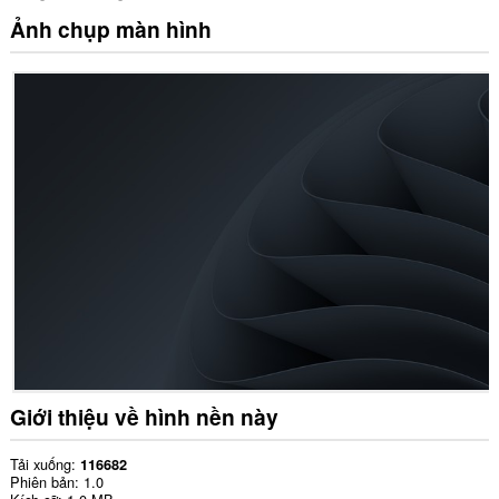
Ảnh chụp màn hình
Giới thiệu về hình nền này
Tải xuống
116682
Phiên bản
1.0