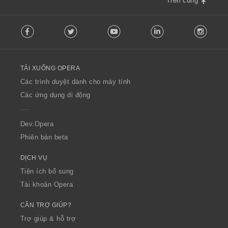
Trên cùng
F
Facebook
Twitter
Youtube
LinkedIn
Instag
o
l
l
o
TẢI XUỐNG OPERA
w
O
Các trình duyệt dành cho máy tính
p
Các ứng dụng di động
e
r
a
Dev.Opera
Phiên bản beta
DỊCH VỤ
Tiện ích bổ sung
Tài khoản Opera
CẦN TRỢ GIÚP?
Trợ giúp & hỗ trợ