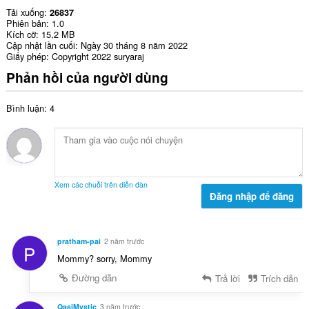
Tải xuống
26837
Phiên bản
1.0
Kích cỡ
15,2 MB
Cập nhật lần cuối
Ngày 30 tháng 8 năm 2022
Giấy phép
Copyright 2022 suryaraj
Phản hồi của người dùng
Bình luận: 4
Xem các chuỗi trên diễn đàn
Đăng nhập để đăng
pratham-pai
2 năm trước
P
Mommy? sorry, Mommy
Đường dẫn
Trả lời
Trích dẫn
QasiMystic
3 năm trước