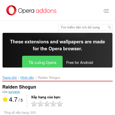
Chuyển
đến
nội
dung
chính
These extensions and wallpapers are made
for the
Opera browser
.
Tải xuống Opera
Free for Android
Trang chủ
Hình nền
Raiden Shogun‎
Raiden Shogun
của
suryaraj
4.7
Xếp hạng của bạn
/ 5
Tổng số xếp hạng:
203