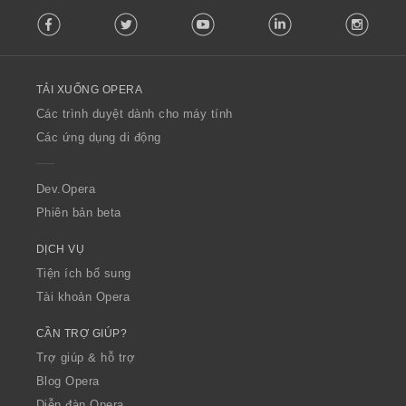
F
Facebook
Twitter
Youtube
LinkedIn
Instag
o
l
l
o
TẢI XUỐNG OPERA
w
O
Các trình duyệt dành cho máy tính
p
Các ứng dụng di động
e
r
a
Dev.Opera
Phiên bản beta
DỊCH VỤ
Tiện ích bổ sung
Tài khoản Opera
CẦN TRỢ GIÚP?
Trợ giúp & hỗ trợ
Blog Opera
Diễn đàn Opera