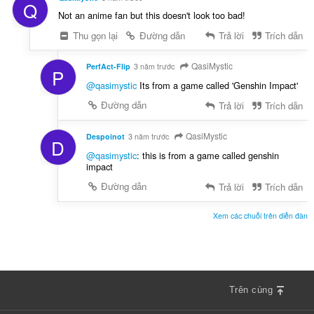
Q
Not an anime fan but this doesn't look too bad!
Thu gọn lại
Đường dẫn
Trả lời
Trích dẫn
QasiMystic
PerfAct-Flip
3 năm trước
P
@qasimystic
Its from a game called 'Genshin Impact'
Đường dẫn
Trả lời
Trích dẫn
QasiMystic
Despoinot
3 năm trước
D
@qasimystic
: this is from a game called genshin
impact
Đường dẫn
Trả lời
Trích dẫn
Xem các chuỗi trên diễn đàn
Trên cùng