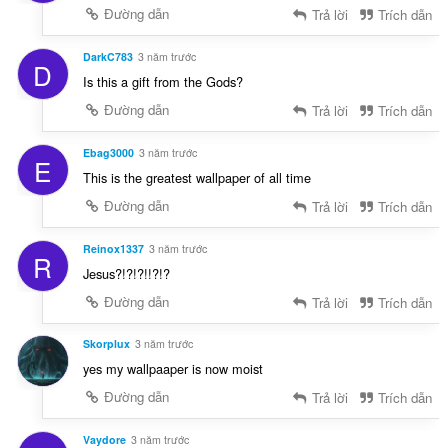
Đường dẫn
Trả lời
Trích dẫn
DarkC783
3 năm trước
D
Is this a gift from the Gods?
Đường dẫn
Trả lời
Trích dẫn
Ebag3000
3 năm trước
E
This is the greatest wallpaper of all time
Đường dẫn
Trả lời
Trích dẫn
Reinox1337
3 năm trước
R
Jesus?!?!?!!?!?
Đường dẫn
Trả lời
Trích dẫn
Skorplux
3 năm trước
yes my wallpaaper is now moist
Đường dẫn
Trả lời
Trích dẫn
Vaydore
3 năm trước