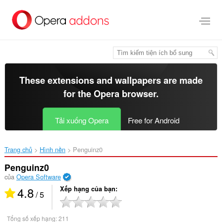
Chuyển
đến
nội
dung
chính
These extensions and wallpapers are made
for the
Opera browser
.
Tải xuống Opera
Free for Android
Trang chủ
Hình nền
Penguinz0‎
Penguinz0
của
Opera Software
4.8
Xếp hạng của bạn
/ 5
Tổng số xếp hạng:
211