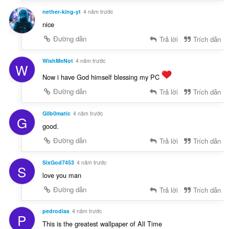
nether-king-yt
4 năm trước
nice
Đường dẫn
Trả lời
Trích dẫn
WishMeNot
4 năm trước
W
Now i have God himself blessing my PC
Đường dẫn
Trả lời
Trích dẫn
Gilb0matic
4 năm trước
G
good.
Đường dẫn
Trả lời
Trích dẫn
SixGod7453
4 năm trước
S
love you man
Đường dẫn
Trả lời
Trích dẫn
pedrodias
4 năm trước
P
This is the greatest wallpaper of All Time