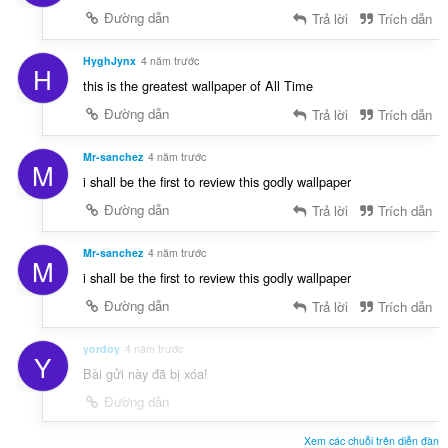
Đường dẫn
Trả lời
Trích dẫn
HyghJynx
4 năm trước
H
this is the greatest wallpaper of All Time
Đường dẫn
Trả lời
Trích dẫn
Mr-sanchez
4 năm trước
M
i shall be the first to review this godly wallpaper
Đường dẫn
Trả lời
Trích dẫn
Mr-sanchez
4 năm trước
M
i shall be the first to review this godly wallpaper
Đường dẫn
Trả lời
Trích dẫn
yordoy
4 năm trước
Y
Bài gửi này đã bị xóa!
Đường dẫn
Xem các chuỗi trên diễn đàn