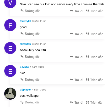
V
Now i can see our lord and savior every time i browse the web
Đường dẫn
Trả lời
Trích dẫn
femzzy09
3 năm trước
F
good
Đường dẫn
Trả lời
Trích dẫn
elizahteb
3 năm trước
E
Absolutely beautiful
Đường dẫn
Trả lời
Trích dẫn
EYZQG
4 năm trước
E
nice
Đường dẫn
Trả lời
Trích dẫn
tf2player
4 năm trước
best wallpaper
Đường dẫn
Trả lời
Trích dẫn