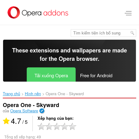
Chuyển
đến
nội
dung
chính
These extensions and wallpapers are made
for the
Opera browser
.
Tải xuống Opera
Free for Android
Trang chủ
Hình nền
Opera One - Skyward‎
Opera One - Skyward
của
Opera Software
4.7
Xếp hạng của bạn
/ 5
Tổng số xếp hạng:
49