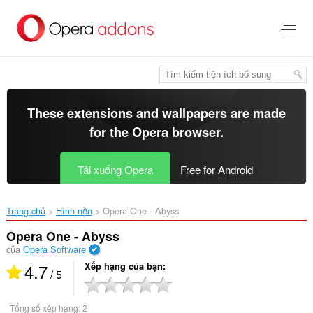
Chuyển
đến
nội
dung
chính
These extensions and wallpapers are made
for the
Opera browser
.
Tải xuống Opera
Free for Android
Trang chủ
Hình nền
Opera One - Abyss‎
Opera One - Abyss
của
Opera Software
4.7
Xếp hạng của bạn
/ 5
Tổng số xếp hạng:
2