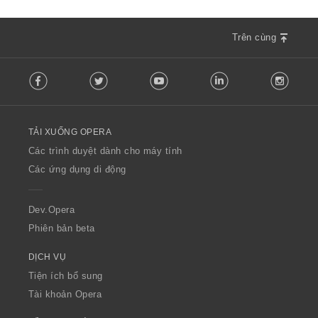
Trên cùng
F
Facebook
Twitter
Youtube
LinkedIn
Instag
o
l
l
o
TẢI XUỐNG OPERA
w
O
Các trình duyệt dành cho máy tính
p
Các ứng dụng di động
e
r
a
Dev.Opera
Phiên bản beta
DỊCH VỤ
Tiện ích bổ sung
Tài khoản Opera