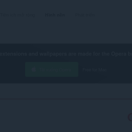
Tiện ích mở rộng
Hình nền
Phát triển
extensions and wallpapers are made for the
Opera b
Tải xuống Opera
Free for Mac