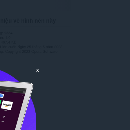
thiệu về hình nền này
ng
2554
ản
1.0
467,4 KB
 lần cuối
Ngày 25 tháng 5 năm 2023
ép
Copyright 2023 Opera Software
x