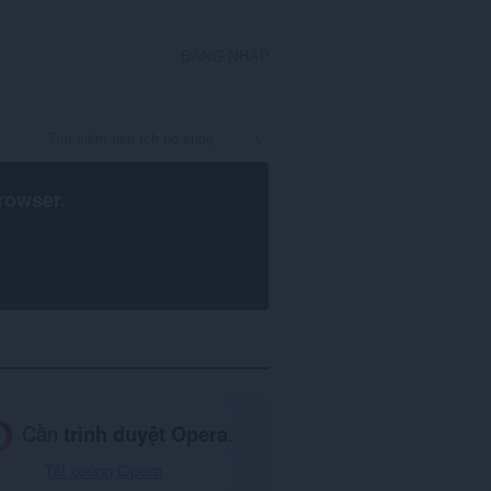
ĐĂNG NHẬP
rowser
.
Cần
trình duyệt Opera
.
Tải xuống Opera