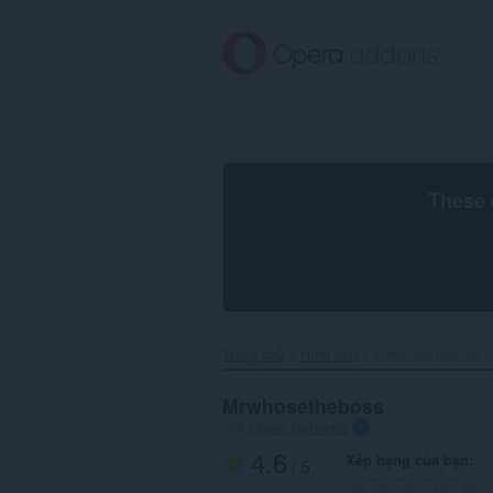
Chuyển
đến
nội
dung
chính
These 
Trang chủ
Hình nền
Mrwhosetheboss‎
Mrwhosetheboss
của
Opera Software
4.6
Xếp hạng của bạn
/ 5