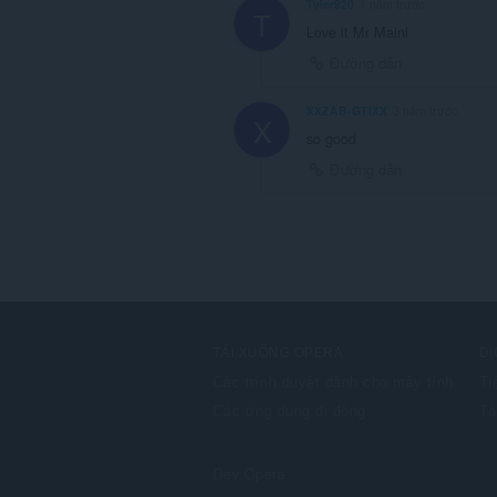
Tyler920
1 năm trước
T
Love it Mr Maini
Đường dẫn
XXZAB-GTIXX
3 năm trước
X
so good
Đường dẫn
TẢI XUỐNG OPERA
DỊ
Các trình duyệt dành cho máy tính
Ti
Các ứng dụng di động
Tà
Dev.Opera