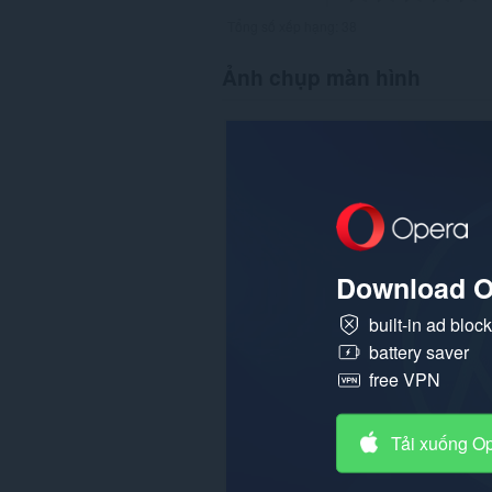
Tổng số xếp hạng:
38
Ảnh chụp màn hình
Download O
built-in ad bloc
battery saver
free VPN
Tải xuống O