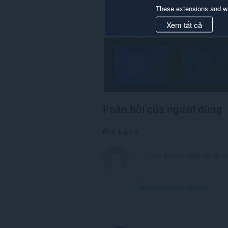
These extensions and wa
Xem tất cả
Phản hồi của người dùng
Bình luận: 2
Xem các chuỗi trên diễn đàn