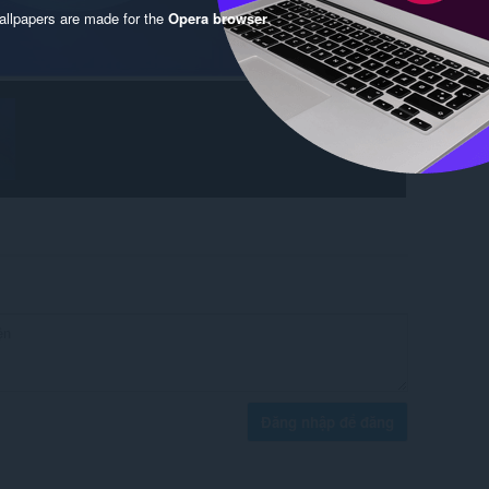
llpapers are made for the
Opera browser
.
Đăng nhập để đăng