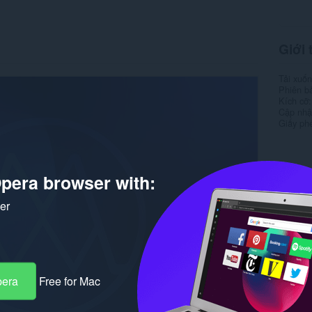
Giới 
Tải xuố
Phiên b
Kích cỡ
Cập nhật
Giấy ph
pera browser with:
ker
pera
Free for Mac