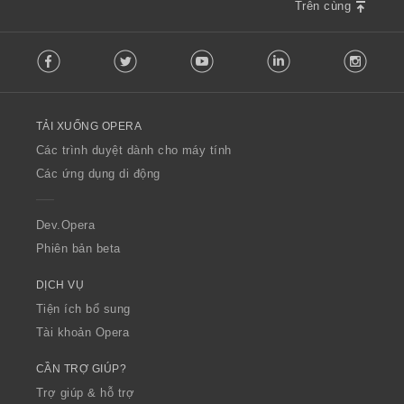
Trên cùng
F
Facebook
Twitter
Youtube
LinkedIn
Instag
o
l
l
o
TẢI XUỐNG OPERA
w
O
Các trình duyệt dành cho máy tính
p
Các ứng dụng di động
e
r
a
Dev.Opera
Phiên bản beta
DỊCH VỤ
Tiện ích bổ sung
Tài khoản Opera
CẦN TRỢ GIÚP?
Trợ giúp & hỗ trợ