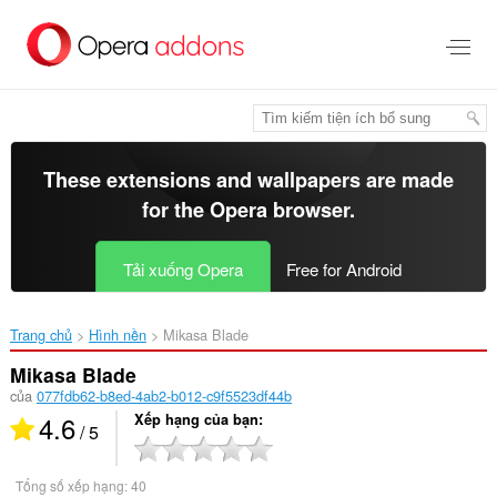
Chuyển
đến
nội
dung
chính
These extensions and wallpapers are made
for the
Opera browser
.
Tải xuống Opera
Free for Android
Trang chủ
Hình nền
Mikasa Blade‎
Mikasa Blade
của
077fdb62-b8ed-4ab2-b012-c9f5523df44b
4.6
Xếp hạng của bạn
/ 5
Tổng số xếp hạng:
40