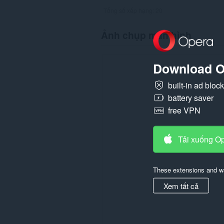
Tổng số xếp hạng:
20
Ảnh chụp màn hình
Download O
built-in ad bloc
battery saver
free VPN
Tải xuống O
These extensions and wa
Xem tất cả