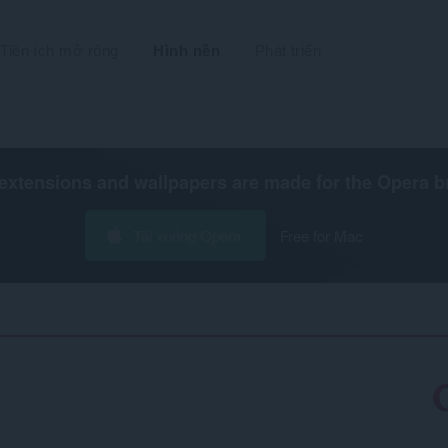
Tiện ích mở rộng
Hình nền
Phát triển
extensions and wallpapers are made for the
Opera b
Tải xuống Opera
Free for Mac