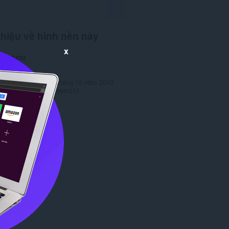
thiệu về hình nền này
x
ng
12430
ản
1.0
346,1 KB
 lần cuối
Ngày 05 tháng 12 năm 2013
ép
Copyright 2013 jaymz13