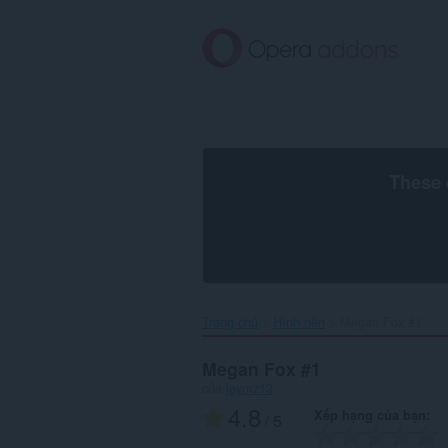
Chuyển
đến
nội
dung
chính
These 
Trang chủ
Hình nền
Megan Fox #1‎
Megan Fox #1
của
jaymz13
4.8
Xếp hạng của bạn
/ 5