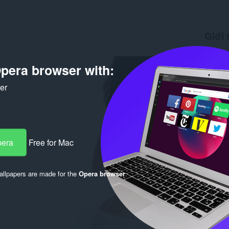
Giới 
Tải xuố
Phiên b
pera browser with:
Kích cỡ
Cập nhật
ker
Giấy ph
pera
Free for Mac
llpapers are made for the
Opera browser
.