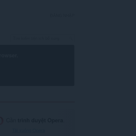
ĐĂNG NHẬP
rowser
.
Cần
trình duyệt Opera
.
Tải xuống Opera