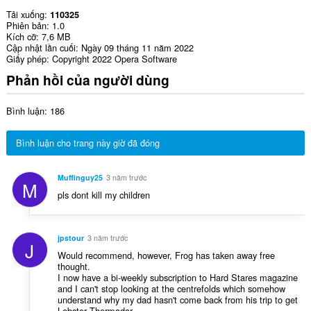
Tải xuống
110325
Phiên bản
1.0
Kích cỡ
7,6 MB
Cập nhật lần cuối
Ngày 09 tháng 11 năm 2022
Giấy phép
Copyright 2022 Opera Software
Phản hồi của người dùng
Bình luận: 186
Bình luận cho trang này giờ đã đóng
Muffinguy25
3 năm trước
M
pls dont kill my children
jpstour
3 năm trước
J
Would recommend, however, Frog has taken away free
thought.
I now have a bi-weekly subscription to Hard Stares magazine
and I can't stop looking at the centrefolds which somehow
understand why my dad hasn't come back from his trip to get
Lobster Thermador.