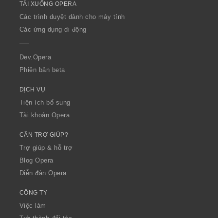
TẢI XUỐNG OPERA
w
O
Các trình duyệt dành cho máy tính
p
Các ứng dụng di động
e
r
a
Dev.Opera
Phiên bản beta
DỊCH VỤ
Tiện ích bổ sung
Tài khoản Opera
CẦN TRỢ GIÚP?
Trợ giúp & hỗ trợ
Blog Opera
Diễn đàn Opera
CÔNG TY
Việc làm