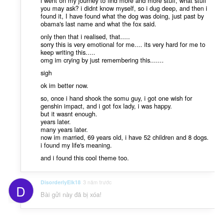
i went on my journey to find more and more stuff, what stuff
you may ask? i didnt know myself, so i dug deep, and then i
found it, I have found what the dog was doing, just past by
obama's last name and what the fox said.
only then that i realised, that.....
sorry this is very emotional for me.... its very hard for me to
keep writing this.....
omg im crying by just remembering this.......
sigh
ok im better now.
so, once i hand shook the somu guy, i got one wish for
genshin impact, and i got fox lady, i was happy.
but it wasnt enough.
years later.
many years later.
now im married, 69 years old, i have 52 children and 8 dogs.
i found my life's meaning.
and i found this cool theme too.
DisorderlyElk18
3 năm trước
D
Bài gửi này đã bị xóa!