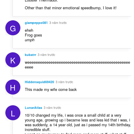
Other than that minor emotional speedbump, I love it!
giampeppo081
3 năm trước
G
eheh
Frog goes
umph
kubatrr
3 năm trước
K
weeeeeeeeeeeeeeeeeeeeeeeeeeeeeeeeeeeeeeeeeeeeeeeee
eeee
Hiddensquid69420
3 năm trước
H
This made my wife come back
LunarAtlas
3 năm trước
L
10/10 changed my life, i was once a small child at a very
young age, growing up i became less and less kid that i was, i
was suddenly, a 14 year old, just as i passed my 14th birthday,
incredible stuff.