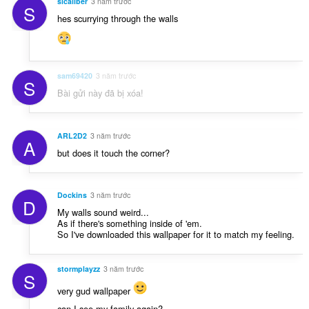
sicaliber
3 năm trước
S
hes scurrying through the walls
sam69420
3 năm trước
S
Bài gửi này đã bị xóa!
ARL2D2
3 năm trước
A
but does it touch the corner?
Dockins
3 năm trước
D
My walls sound weird...
As if there's something inside of 'em.
So I've downloaded this wallpaper for it to match my feeling.
stormplayzz
3 năm trước
S
very gud wallpaper
can I see my family again?