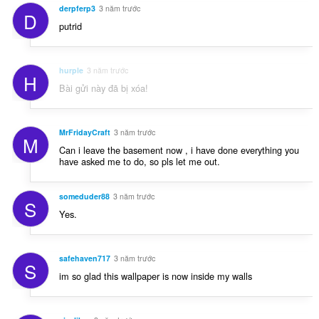
derpferp3
3 năm trước
D
putrid
hurple
3 năm trước
H
Bài gửi này đã bị xóa!
MrFridayCraft
3 năm trước
M
Can i leave the basement now , i have done everything you
have asked me to do, so pls let me out.
someduder88
3 năm trước
S
Yes.
safehaven717
3 năm trước
S
im so glad this wallpaper is now inside my walls