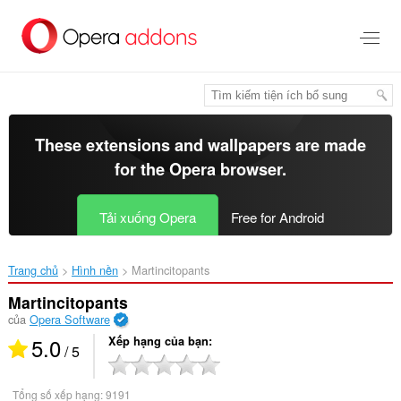
Chuyển
đến
nội
dung
chính
These extensions and wallpapers are made
for the
Opera browser
.
Tải xuống Opera
Free for Android
Trang chủ
Hình nền
Martincitopants‎
Martincitopants
của
Opera Software
5.0
Xếp hạng của bạn
/ 5
Tổng số xếp hạng:
9191