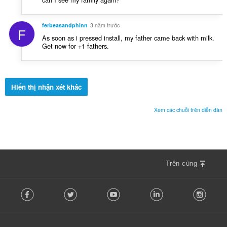
ferbeasandphinn
3 năm trước
F
As soon as i pressed install, my father came back with milk.
Get now for +1 fathers.
Hiển thị nhận xét khác
Xem các chuỗi trên diễn đàn
Trên cùng
F
Facebook
Twitter
Youtube
LinkedIn
Instag
o
l
l
o