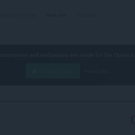
Tiện ích mở rộng
Hình nền
Phát triển
extensions and wallpapers are made for the
Opera b
Tải xuống Opera
Free for Mac