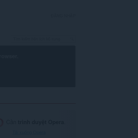
ĐĂNG NHẬP
rowser
.
Cần
trình duyệt Opera
.
Tải xuống Opera