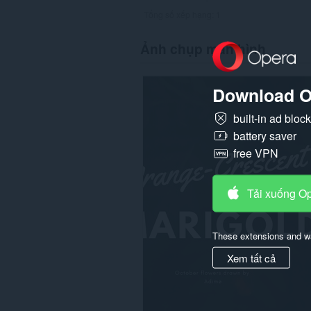
Tổng số xếp hạng:
1
Ảnh chụp màn hình
Download O
built-in ad bloc
battery saver
free VPN
Tải xuống O
These extensions and wa
Xem tất cả