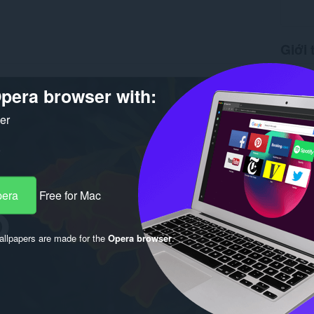
Giới 
Tải xuố
Phiên b
pera browser with:
Kích cỡ
Cập nhật
ker
Người gi
Giấy ph
pera
Free for Mac
llpapers are made for the
Opera browser
.