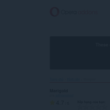
Chuyển
đến
nội
dung
chính
These 
Trang chủ
Hình nền
Marigold‎
Marigold
của
adityamohod
4.7
Xếp hạng của bạn
/ 5