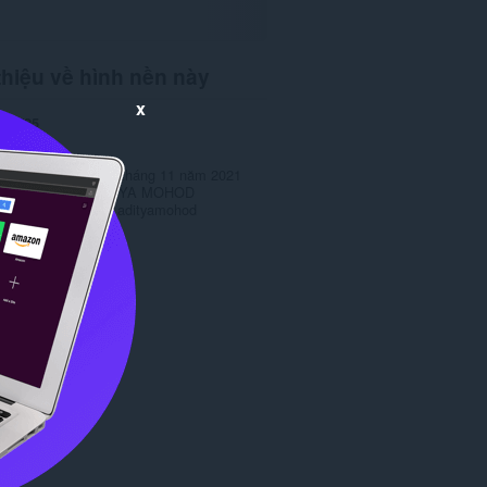
thiệu về hình nền này
x
ng
725
ản
1.0
1,4 MB
 lần cuối
Ngày 24 tháng 11 năm 2021
ữ bản quyền
ADITYA MOHOD
ép
Copyright 2021 adityamohod