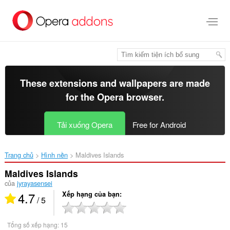
Chuyển
đến
nội
dung
chính
These extensions and wallpapers are made
for the
Opera browser
.
Tải xuống Opera
Free for Android
Trang chủ
Hình nền
Maldives Islands‎
Maldives Islands
của
jyrayasensei
4.7
Xếp hạng của bạn
/ 5
Tổng số xếp hạng:
15