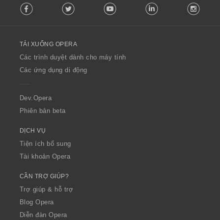
Facebook
Twitter
Youtube
LinkedIn
Instag
o
l
l
o
TẢI XUỐNG OPERA
w
O
Các trình duyệt dành cho máy tính
p
Các ứng dụng di động
e
r
a
Dev.Opera
Phiên bản beta
DỊCH VỤ
Tiện ích bổ sung
Tài khoản Opera
CẦN TRỢ GIÚP?
Trợ giúp & hỗ trợ
Blog Opera
Diễn đàn Opera