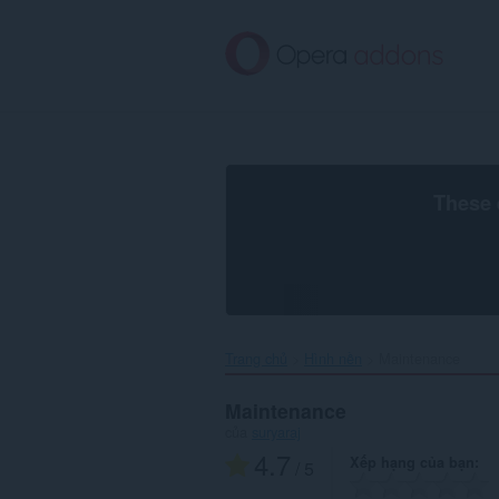
Chuyển
đến
nội
dung
chính
These 
Trang chủ
Hình nền
Maintenance‎
Maintenance
của
suryaraj
4.7
Xếp hạng của bạn
/ 5