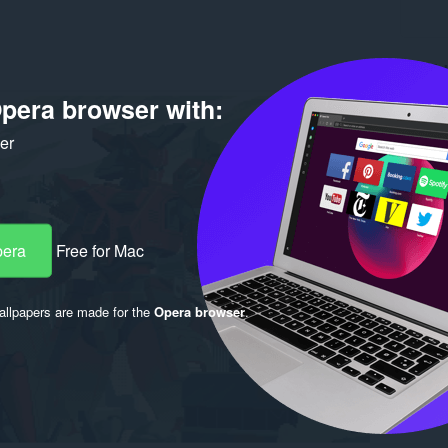
Giới 
pera browser with:
Tải xuố
Phiên b
ker
Kích cỡ
Cập nhật
Giấy ph
pera
Free for Mac
llpapers are made for the
Opera browser
.