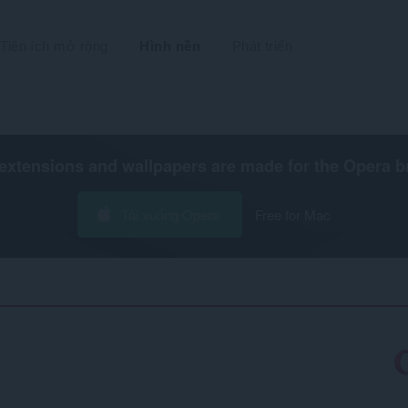
Tiện ích mở rộng
Hình nền
Phát triển
extensions and wallpapers are made for the
Opera b
Tải xuống Opera
Free for Mac