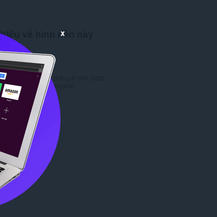
x
thiệu về hình nền này
ng
3536
ản
1.0
170,3 KB
 lần cuối
Ngày 08 tháng 8 năm 2022
ép
Copyright 2022 suryaraj