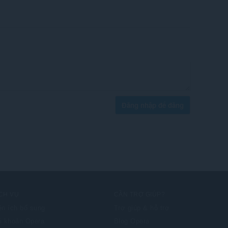
Đăng nhập để đăng
CH VỤ
CẦN TRỢ GIÚP?
ện ích bổ sung
Trợ giúp & hỗ trợ
i khoản Opera
Blog Opera