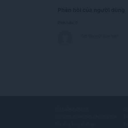
Phản hồi của người dùng
Bình luận: 0
TẢI XUỐNG OPERA
DỊ
Các trình duyệt dành cho máy tính
Ti
Các ứng dụng di động
Tà