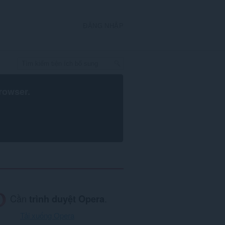
ĐĂNG NHẬP
rowser
.
Cần
trình duyệt Opera
.
Tải xuống Opera