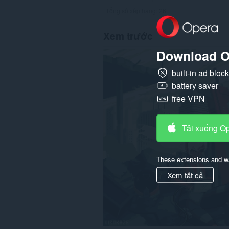
Tổng số xếp hạng:
26
Xem trước
Download O
built-in ad bloc
battery saver
free VPN
Tải xuống O
These extensions and wa
Xem tất cả