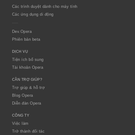
O
Các trình duyệt dành cho máy tính
p
Các ứng dụng di động
e
r
a
Dev.Opera
Phiên bản beta
DỊCH VỤ
Tiện ích bổ sung
Tài khoản Opera
CẦN TRỢ GIÚP?
Trợ giúp & hỗ trợ
Blog Opera
Diễn đàn Opera
CÔNG TY
Việc làm
Trở thành đối tác