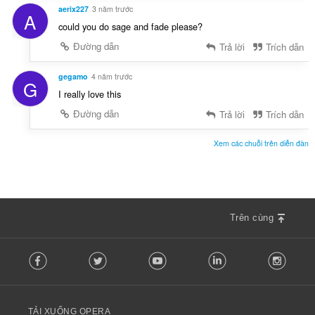
aerix227
3 năm trước
A
could you do sage and fade please?
Đường dẫn
Trả lời
Trích dẫn
gegamo
4 năm trước
G
I really love this
Đường dẫn
Trả lời
Trích dẫn
Xem các chuỗi trên diễn đàn
Trên cùng
F
Facebook
Twitter
Youtube
LinkedIn
Instag
o
l
l
o
TẢI XUỐNG OPERA
w