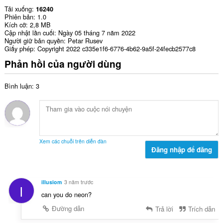
Tải xuống
16240
Phiên bản
1.0
Kích cỡ
2,8 MB
Cập nhật lần cuối
Ngày 05 tháng 7 năm 2022
Người giữ bản quyền
Petar Rusev
Giấy phép
Copyright 2022 c335e1f6-6776-4b62-9a5f-24fecb2577c8
Phản hồi của người dùng
Bình luận: 3
Xem các chuỗi trên diễn đàn
Đăng nhập để đăng
illusiom
3 năm trước
I
can you do neon?
Đường dẫn
Trả lời
Trích dẫn