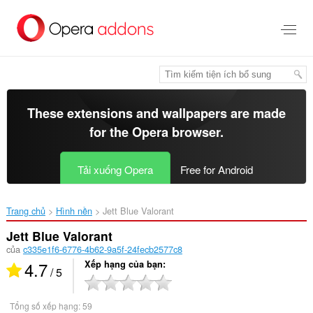
Chuyển
đến
nội
dung
chính
These extensions and wallpapers are made
for the
Opera browser
.
Tải xuống Opera
Free for Android
Trang chủ
Hình nền
Jett Blue Valorant‎
Jett Blue Valorant
của
c335e1f6-6776-4b62-9a5f-24fecb2577c8
4.7
Xếp hạng của bạn
/ 5
Tổng số xếp hạng:
59