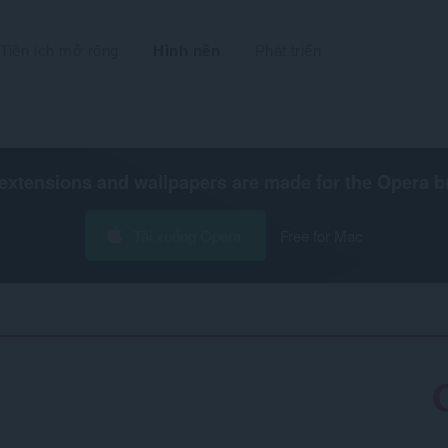
Tiện ích mở rộng
Hình nền
Phát triển
extensions and wallpapers are made for the
Opera b
Tải xuống Opera
Free for Mac