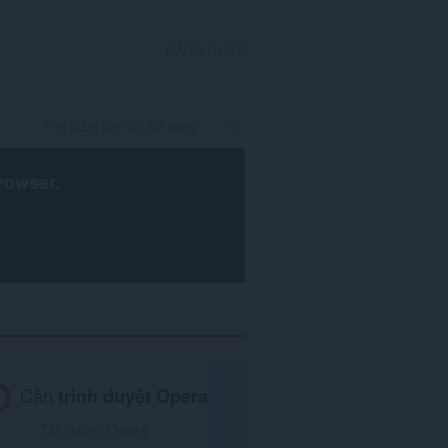
ĐĂNG NHẬP
rowser
.
Cần
trình duyệt Opera
.
Tải xuống Opera