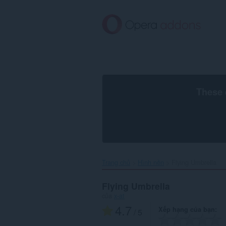
Chuyển
đến
nội
dung
chính
These 
Trang chủ
Hình nền
Flying Umbrella‎
Flying Umbrella
của
x-at
4.7
Xếp hạng của bạn
/ 5