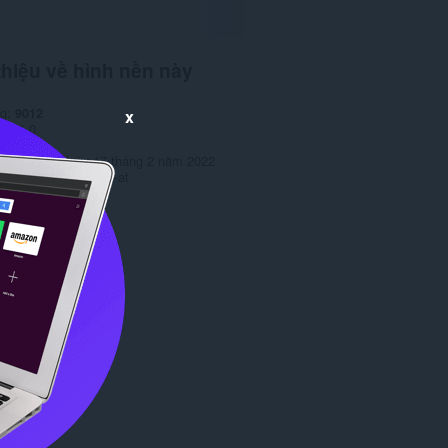
thiệu về hình nền này
ng
9012
x
ản
1.0
7,5 MB
 lần cuối
Ngày 17 tháng 2 năm 2022
ép
Copyright 2022 x-at