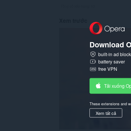
Tổng số xếp hạng:
53
Xem trước
Download O
built-in ad bloc
battery saver
free VPN
Tải xuống O
These extensions and wa
Xem tất cả