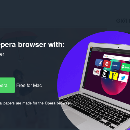
Giới 
Tải xuố
Phiên b
pera browser with:
Kích cỡ
Cập nhật
Giấy ph
ker
pera
Free for Mac
llpapers are made for the
Opera browser
.