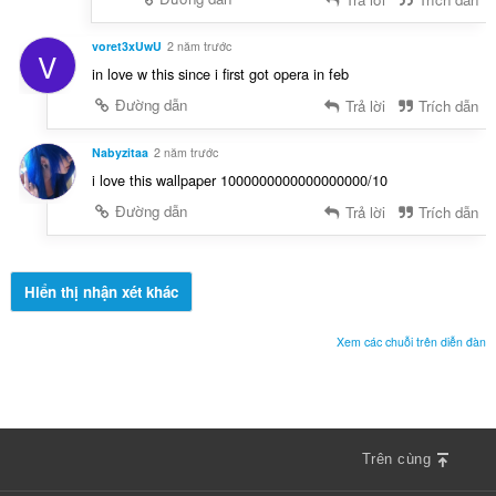
voret3xUwU
2 năm trước
V
in love w this since i first got opera in feb
Đường dẫn
Trả lời
Trích dẫn
Nabyzitaa
2 năm trước
i love this wallpaper 1000000000000000000/10
Đường dẫn
Trả lời
Trích dẫn
Hiển thị nhận xét khác
Xem các chuỗi trên diễn đàn
Trên cùng