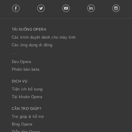
F
Facebook
Twitter
Youtube
LinkedIn
Instag
o
l
l
o
TẢI XUỐNG OPERA
w
O
Các trình duyệt dành cho máy tính
p
Các ứng dụng di động
e
r
a
Dev.Opera
Phiên bản beta
DỊCH VỤ
Tiện ích bổ sung
Tài khoản Opera
CẦN TRỢ GIÚP?
Trợ giúp & hỗ trợ
Blog Opera
Diễn đàn Opera