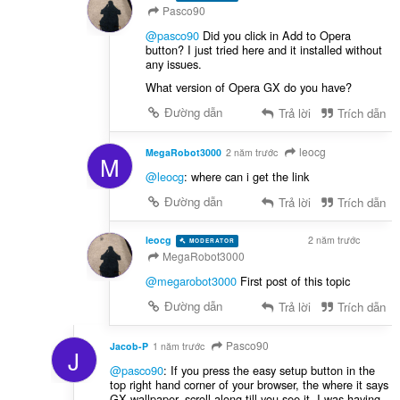
Pasco90
@pasco90
Did you click in Add to Opera
button? I just tried here and it installed without
any issues.
What version of Opera GX do you have?
Đường dẫn
Trả lời
Trích dẫn
leocg
MegaRobot3000
2 năm trước
M
@leocg
: where can i get the link
Đường dẫn
Trả lời
Trích dẫn
leocg
2 năm trước
MODERATOR
VOLUNTEER
MegaRobot3000
@megarobot3000
First post of this topic
Đường dẫn
Trả lời
Trích dẫn
Pasco90
Jacob-P
1 năm trước
J
@pasco90
: If you press the easy setup button in the
top right hand corner of your browser, the where it says
GX wallpaper, scroll along till you see it. I was having