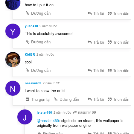
how to i put it on
Đường dẫn
Trả lời
Trích dẫn
yuan410
2 năm trước
Y
This is absolutely awesome!
Đường dẫn
Trả lời
Trích dẫn
KidBR
2 năm trước
cool
Đường dẫn
Trả lời
Trích dẫn
nassim469
2 năm trước
N
i want to know the artist
Thu gọn lại
Đường dẫn
Trả lời
Trích dẫn
nassim469
jetster190
2 năm trước
J
@nassim469
: stgoindol on steam, this wallpaper is
originally from wallpaper engine
Đường dẫn
Trả lời
Trích dẫn