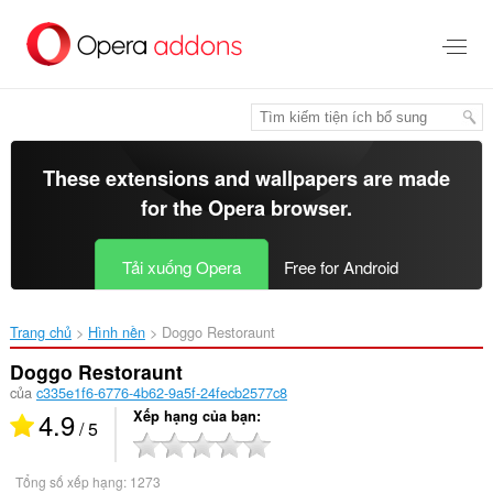
Chuyển
đến
nội
dung
chính
These extensions and wallpapers are made
for the
Opera browser
.
Tải xuống Opera
Free for Android
Trang chủ
Hình nền
Doggo Restoraunt‎
Doggo Restoraunt
của
c335e1f6-6776-4b62-9a5f-24fecb2577c8
4.9
Xếp hạng của bạn
/ 5
Tổng số xếp hạng:
1273