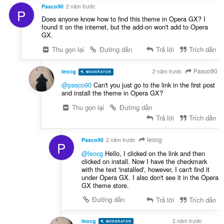
Pasco90
2 năm trước
P
Does anyone know how to find this theme in Opera GX? I
found it on the internet, but the add-on won't add to Opera
GX.
Thu gọn lại
Đường dẫn
Trả lời
Trích dẫn
Pasco90
leocg
2 năm trước
MODERATOR
VOLUNTEER
@pasco90
Can't you just go to the link in the first post
and install the theme in Opera GX?
Thu gọn lại
Đường dẫn
Trả lời
Trích dẫn
leocg
Pasco90
2 năm trước
P
@leocg
Hello, I clicked on the link and then
clicked on install. Now I have the checkmark
with the text 'installed', however, I can't find it
under Opera GX. I also don't see it in the Opera
GX theme store.
Đường dẫn
Trả lời
Trích dẫn
leocg
2 năm trước
MODERATOR
VOLUNTEER