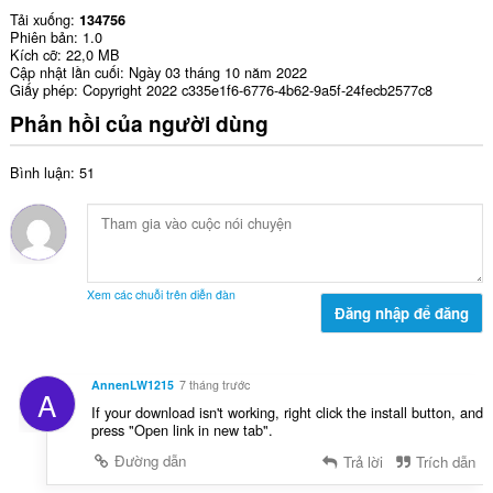
Tải xuống
134756
Phiên bản
1.0
Kích cỡ
22,0 MB
Cập nhật lần cuối
Ngày 03 tháng 10 năm 2022
Giấy phép
Copyright 2022 c335e1f6-6776-4b62-9a5f-24fecb2577c8
Phản hồi của người dùng
Bình luận: 51
Xem các chuỗi trên diễn đàn
Đăng nhập để đăng
AnnenLW1215
7 tháng trước
A
If your download isn't working, right click the install button, and
press "Open link in new tab".
Đường dẫn
Trả lời
Trích dẫn