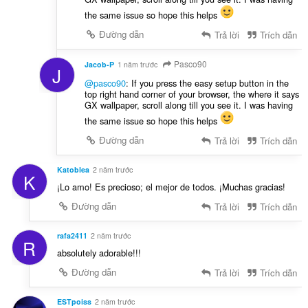
the same issue so hope this helps
Đường dẫn
Trả lời
Trích dẫn
Pasco90
Jacob-P
1 năm trước
J
@pasco90
: If you press the easy setup button in the
top right hand corner of your browser, the where it says
GX wallpaper, scroll along till you see it. I was having
the same issue so hope this helps
Đường dẫn
Trả lời
Trích dẫn
Katoblea
2 năm trước
K
¡Lo amo! Es precioso; el mejor de todos. ¡Muchas gracias!
Đường dẫn
Trả lời
Trích dẫn
rafa2411
2 năm trước
R
absolutely adorable!!!
Đường dẫn
Trả lời
Trích dẫn
ESTpoiss
2 năm trước