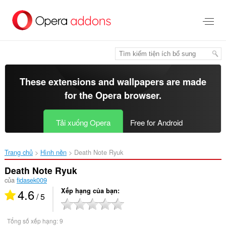
Chuyển
đến
nội
dung
chính
These extensions and wallpapers are made
for the
Opera browser
.
Tải xuống Opera
Free for Android
Trang chủ
Hình nền
Death Note Ryuk‎
Death Note Ryuk
của
fidasek009
4.6
Xếp hạng của bạn
/ 5
Tổng số xếp hạng:
9