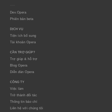
e
r
a
Dev.Opera
Phiên bản beta
DỊCH VỤ
Tiện ích bổ sung
Tài khoản Opera
CẦN TRỢ GIÚP?
Trợ giúp & hỗ trợ
Blog Opera
Diễn đàn Opera
CÔNG TY
Việc làm
Trở thành đối tác
Thông tin báo chí
Liên hệ với chúng tôi