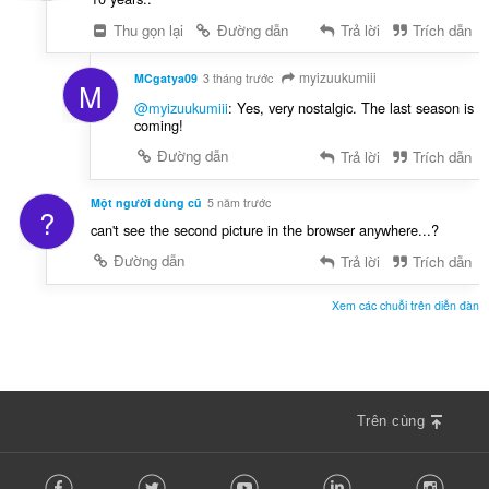
Thu gọn lại
Đường dẫn
Trả lời
Trích dẫn
myizuukumiii
MCgatya09
3 tháng trước
M
@myizuukumiii
: Yes, very nostalgic. The last season is
coming!
Đường dẫn
Trả lời
Trích dẫn
Một người dùng cũ
5 năm trước
?
can't see the second picture in the browser anywhere...?
Đường dẫn
Trả lời
Trích dẫn
Xem các chuỗi trên diễn đàn
Trên cùng
F
Facebook
Twitter
Youtube
LinkedIn
Instag
o