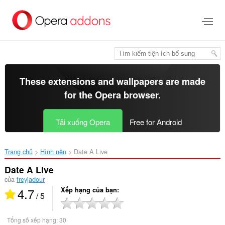
Chuyển
đến
nội
dung
chính
These extensions and wallpapers are made
for the
Opera browser
.
Tải xuống Opera
Free for Android
Trang chủ
Hình nền
Date A Live‎
Date A Live
của
freyjadour
4.7
Xếp hạng của bạn
/ 5
Tổng số xếp hạng:
30