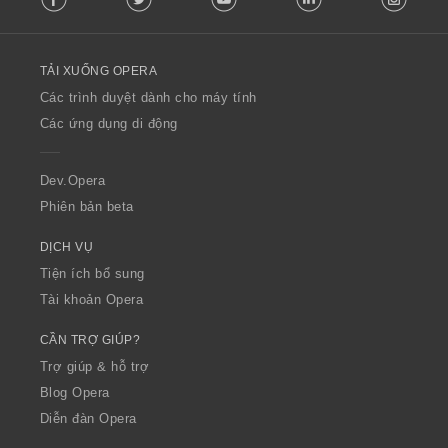
l
l
o
TẢI XUỐNG OPERA
w
O
Các trình duyệt dành cho máy tính
p
Các ứng dụng di động
e
r
a
Dev.Opera
Phiên bản beta
DỊCH VỤ
Tiện ích bổ sung
Tài khoản Opera
CẦN TRỢ GIÚP?
Trợ giúp & hỗ trợ
Blog Opera
Diễn đàn Opera