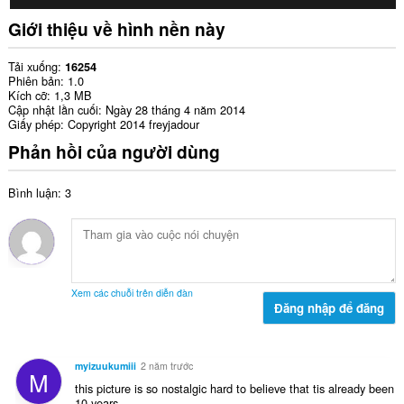
Giới thiệu về hình nền này
Tải xuống
16254
Phiên bản
1.0
Kích cỡ
1,3 MB
Cập nhật lần cuối
Ngày 28 tháng 4 năm 2014
Giấy phép
Copyright 2014 freyjadour
Phản hồi của người dùng
Bình luận: 3
Xem các chuỗi trên diễn đàn
Đăng nhập để đăng
myizuukumiii
2 năm trước
M
this picture is so nostalgic hard to believe that tis already been
10 years..