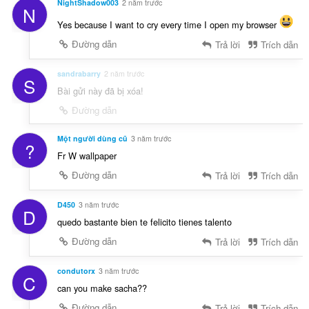
NightShadow003
2 năm trước
N
Yes because I want to cry every time I open my browser
Đường dẫn
Trả lời
Trích dẫn
sandrabarry
2 năm trước
S
Bài gửi này đã bị xóa!
Đường dẫn
Một người dùng cũ
3 năm trước
?
Fr W wallpaper
Đường dẫn
Trả lời
Trích dẫn
D450
3 năm trước
D
quedo bastante bien te felicito tienes talento
Đường dẫn
Trả lời
Trích dẫn
condutorx
3 năm trước
C
can you make sacha??
Đường dẫn
Trả lời
Trích dẫn