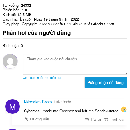
Tải xuống
24332
Phiên bản
1.0
Kích cỡ
13,5 MB
Cập nhật lần cuối
Ngày 19 tháng 9 năm 2022
Giấy phép
Copyright 2022 c335e1f6-6776-4b62-9a5f-24fecb2577c8
Phản hồi của người dùng
Bình luận: 9
Xem các chuỗi trên diễn đàn
Đăng nhập để đăng
Malevolent-5treets
1 năm trước
M
Cyberpeak made me Cybercry and left me Sandevistated.
Đường dẫn
Trả lời
Trích dẫn