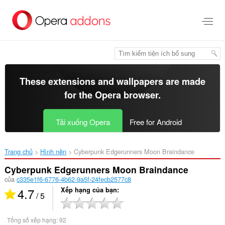
Chuyển
đến
nội
dung
chính
These extensions and wallpapers are made
for the
Opera browser
.
Tải xuống Opera
Free for Android
Trang chủ
Hình nền
Cyberpunk Edgerunners Moon Braindance‎
Cyberpunk Edgerunners Moon Braindance
của
c335e1f6-6776-4b62-9a5f-24fecb2577c8
4.7
Xếp hạng của bạn
/ 5
Tổng số xếp hạng:
92