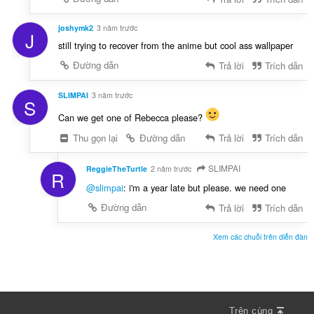
joshymk2
3 năm trước
J
still trying to recover from the anime but cool ass wallpaper
Đường dẫn
Trả lời
Trích dẫn
SLIMPAI
3 năm trước
S
Can we get one of Rebecca please?
Thu gọn lại
Đường dẫn
Trả lời
Trích dẫn
SLIMPAI
ReggieTheTurtle
2 năm trước
R
@slimpai
: i'm a year late but please. we need one
Đường dẫn
Trả lời
Trích dẫn
Xem các chuỗi trên diễn đàn
Trên cùng