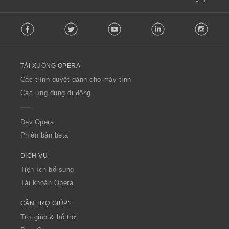
F
Facebook
Twitter
Youtube
LinkedIn
Instag
o
l
l
o
TẢI XUỐNG OPERA
w
O
Các trình duyệt dành cho máy tính
p
Các ứng dụng di động
e
r
a
Dev.Opera
Phiên bản beta
DỊCH VỤ
Tiện ích bổ sung
Tài khoản Opera
CẦN TRỢ GIÚP?
Trợ giúp & hỗ trợ