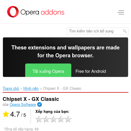
Chuyển
đến
nội
dung
chính
These extensions and wallpapers are made
for the
Opera browser
.
Tải xuống Opera
Free for Android
Trang chủ
Hình nền
Chipset X - GX Classic‎
Chipset X - GX Classic
của
Opera Software
4.7
Xếp hạng của bạn
/ 5
Tổng số xếp hạng:
49