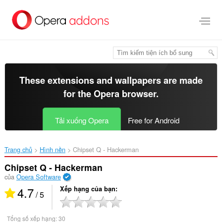
Chuyển
đến
nội
dung
chính
These extensions and wallpapers are made
for the
Opera browser
.
Tải xuống Opera
Free for Android
Trang chủ
Hình nền
Chipset Q - Hackerman‎
Chipset Q - Hackerman
của
Opera Software
4.7
Xếp hạng của bạn
/ 5
Tổng số xếp hạng:
30