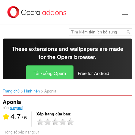
Chuyển
đến
nội
dung
chính
These extensions and wallpapers are made
for the
Opera browser
.
Tải xuống Opera
Free for Android
Trang chủ
Hình nền
Aponia‎
Aponia
của
suryaraj
4.7
Xếp hạng của bạn
/ 5
Tổng số xếp hạng:
81