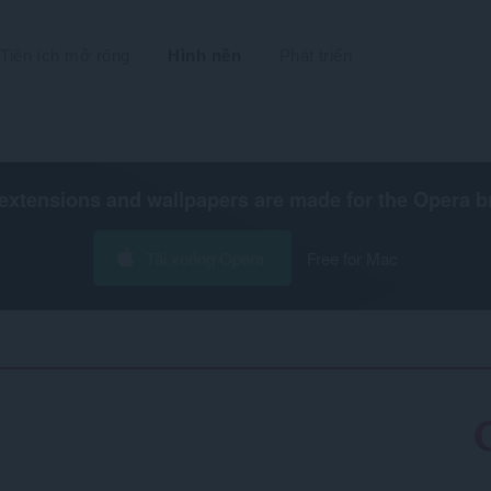
Tiện ích mở rộng
Hình nền
Phát triển
extensions and wallpapers are made for the
Opera b
Tải xuống Opera
Free for Mac