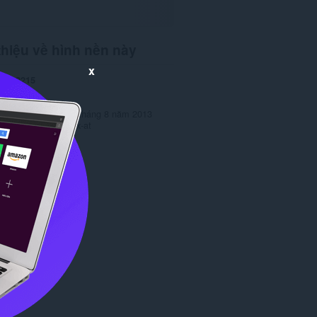
thiệu về hình nền này
x
ng
10215
ản
1.0
138,1 KB
 lần cuối
Ngày 29 tháng 8 năm 2013
ép
Copyright 2013 x-at