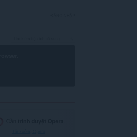
ĐĂNG NHẬP
rowser
.
Cần
trình duyệt Opera
.
Tải xuống Opera