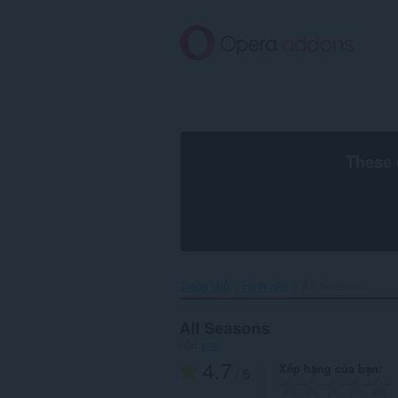
Chuyển
đến
nội
dung
chính
These 
Trang chủ
Hình nền
All Seasons‎
All Seasons
của
x-at
4.7
Xếp hạng của bạn
/ 5