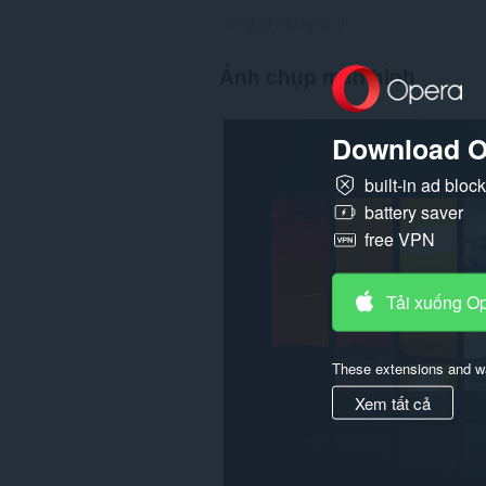
Tổng số xếp hạng:
9
Ảnh chụp màn hình
Download O
built-in ad bloc
battery saver
free VPN
Tải xuống O
These extensions and wa
Xem tất cả