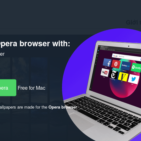
Giới 
Tải xuố
Phiên b
pera browser with:
Kích cỡ
Cập nhật
ker
Giấy ph
pera
Free for Mac
llpapers are made for the
Opera browser
.