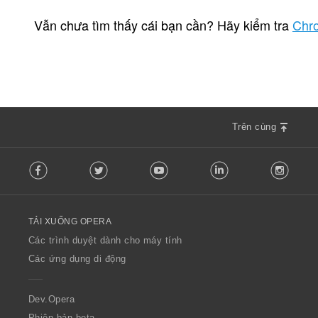
T
4
ổ
Vẫn chưa tìm thấy cái bạn cần? Hãy kiểm tra
Chr
n
g
s
ố
x
ế
p
Trên cùng
h
ạ
F
n
Facebook
Twitter
Youtube
LinkedIn
Instag
o
g
l
:
l
o
TẢI XUỐNG OPERA
w
O
Các trình duyệt dành cho máy tính
p
Các ứng dụng di động
e
r
a
Dev.Opera
Phiên bản beta