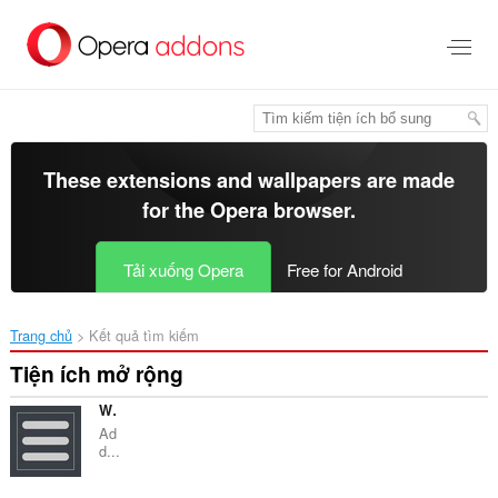
Chuyển
đến
nội
dung
chính
These extensions and wallpapers are made
for the
Opera browser
.
Tải xuống Opera
Free for Android
Trang chủ
Kết quả tìm kiếm
Tiện ích mở rộng
Webmaster menu
Ad
d...