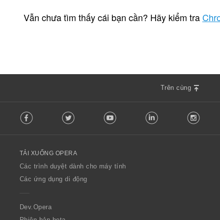
T
23
ổ
Vẫn chưa tìm thấy cái bạn cần? Hãy kiểm tra
Chr
n
g
s
ố
x
ế
p
Trên cùng
h
ạ
F
n
Facebook
Twitter
Youtube
LinkedIn
Instag
o
g
l
:
l
o
TẢI XUỐNG OPERA
w
O
Các trình duyệt dành cho máy tính
p
Các ứng dụng di động
e
r
a
Dev.Opera
Phiên bản beta