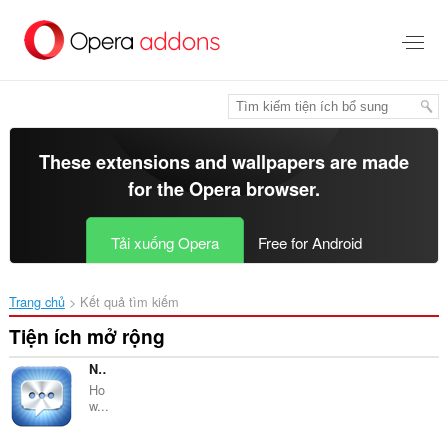
Chuyển
đến
nội
dung
chính
These extensions and wallpapers are made
for the
Opera browser
.
Tải xuống Opera
Free for Android
Trang chủ
Kết quả tìm kiếm
Tiện ích mở rộng
NewGenBook Desktop
Ho
w...