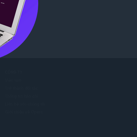
tore
.
CÔNG TY
Việc làm
Trở thành đối tác
Thông tin báo chí
Liên hệ với chúng tôi
Giới thiệu về Opera