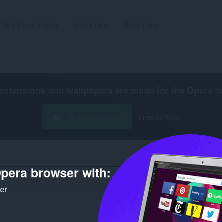
Tiện ích mở rộng
Hình nền
Phát triển
extensions and wallpapers are made for the
Opera b
Tải xuống Opera
Free for Mac
pera browser with:
Số kết q
ker