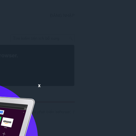
ĐĂNG NHẬP
rowser
.
x
uả tìm kiếm cho nhà phát triển 'sehcnas': 1