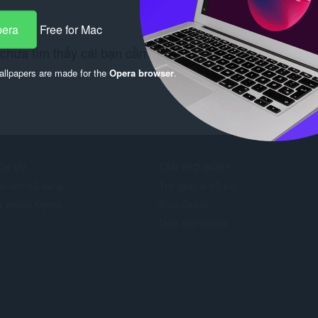
pera
Free for Mac
chưa tìm thấy cái bạn cần? Hãy kiểm tra
Chrome Web S
llpapers are made for the
Opera browser
.
CH VỤ
CẦN TRỢ GIÚP?
ện ích bổ sung
Trợ giúp & hỗ trợ
i khoản Opera
Blog Opera
Diễn đàn Opera