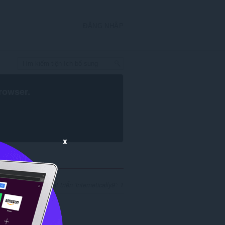
ĐĂNG NHẬP
rowser
.
x
 kiếm cho nhà phát triển 'internetically9': 1