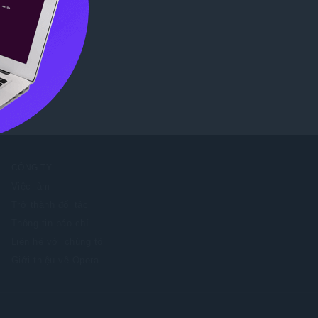
tore
.
CÔNG TY
Việc làm
Trở thành đối tác
Thông tin báo chí
Liên hệ với chúng tôi
Giới thiệu về Opera