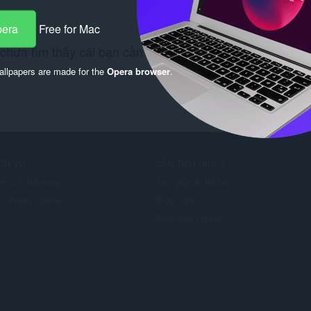
pera
Free for Mac
chưa tìm thấy cái bạn cần? Hãy kiểm tra
Chrome Web S
llpapers are made for the
Opera browser
.
CH VỤ
CẦN TRỢ GIÚP?
ện ích bổ sung
Trợ giúp & hỗ trợ
i khoản Opera
Blog Opera
Diễn đàn Opera