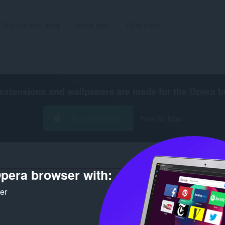
Tiện ích mở rộng
Hình nền
Phát triển
extensions and wallpapers are made for the
Opera b
Tải xuống Opera
Free for Mac
pera browser with:
Số kết quả tìm
ker