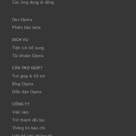
Các ứng dụng di động
e
r
a
Dev.Opera
Phiên bản beta
DỊCH VỤ
Tiện ích bổ sung
Tài khoản Opera
CẦN TRỢ GIÚP?
Trợ giúp & hỗ trợ
Blog Opera
Diễn đàn Opera
CÔNG TY
Việc làm
Trở thành đối tác
Thông tin báo chí
Liên hệ với chúng tôi