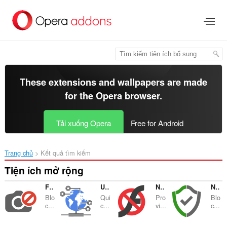
Chuyển
đến
nội
dung
chính
These extensions and wallpapers are made
for the
Opera browser
.
Tải xuống Opera
Free for Android
Trang chủ
Kết quả tìm kiếm
Tiện ích mở rộng
Fast Image Blocker
User-Agent Switcher
NoFlash
NoScript Suite Lite
Blo
Qui
Pro
Blo
c...
c...
vi...
c...