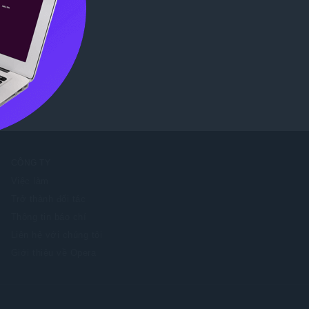
tore
.
CÔNG TY
Việc làm
Trở thành đối tác
Thông tin báo chí
Liên hệ với chúng tôi
Giới thiệu về Opera