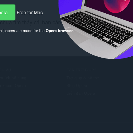
pera
Free for Mac
chưa tìm thấy cái bạn cần? Hãy kiểm tra
Chrome Web S
llpapers are made for the
Opera browser
.
CH VỤ
CẦN TRỢ GIÚP?
ện ích bổ sung
Trợ giúp & hỗ trợ
i khoản Opera
Blog Opera
Diễn đàn Opera