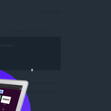
ĐĂNG NHẬP
rowser
.
x
'5224a8f7-d3c3-4497-bc45-920502c630a6': 1