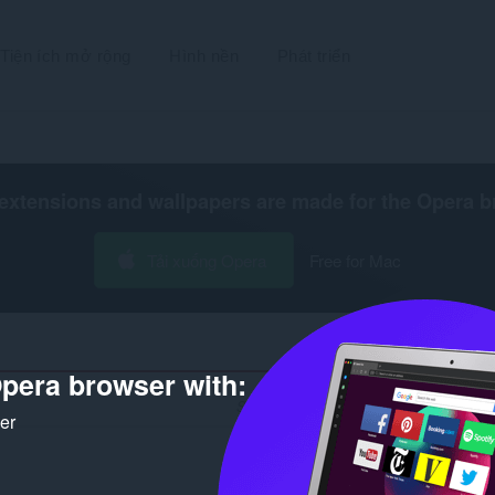
Tiện ích mở rộng
Hình nền
Phát triển
extensions and wallpapers are made for the
Opera b
Tải xuống Opera
Free for Mac
pera browser with:
Số kết quả tìm kiếm cho nhà phát triển 
ker