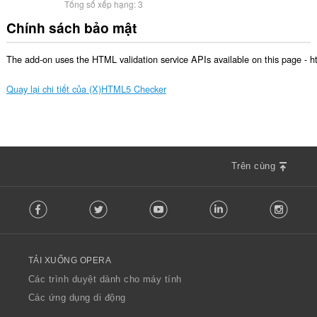
Tổng số xếp hạng:
3
Chính sách bảo mật
The add-on uses the HTML validation service APIs available on this page - http
Quay lại chi tiết của (X)HTML5 Checker
Trên cùng
F
Facebook
Twitter
Youtube
LinkedIn
Instag
o
l
l
o
TẢI XUỐNG OPERA
w
O
Các trình duyệt dành cho máy tính
p
Các ứng dụng di động
e