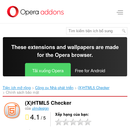
Chuyển
đến
nội
dung
chính
These extensions and wallpapers are made
for the
Opera browser
.
Tải xuống Opera
Free for Android
Tiện ích mở rộng
Công cụ Nhà phát triển
(X)HTML5 Checker‎
Chính sách bảo mật
(X)HTML5 Checker
của
ulmdesign
4.1
Xếp hạng của bạn
/ 5