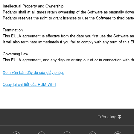
Intellectual Property and Ownership

Pedanto shall at all times retain ownership of the Software as originally dow
Pedanto reserves the right to grant licences to use the Software to third partie
Termination

This EULA agreement is effective from the date you first use the Software and
It will also terminate immediately if you fail to comply with any term of thi
Governing Law

This EULA agreement, and any dispute arising out of or in connection with t
Xem văn bản đầy đủ của giấy phép.
Quay lại chi tiết của RUMIWIFI
Trên cùng
F
Facebook
Twitter
Youtube
LinkedIn
Instag