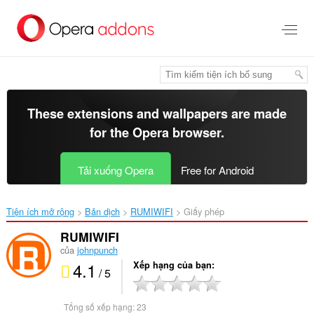
Chuyển
đến
nội
dung
chính
These extensions and wallpapers are made
for the
Opera browser
.
Tải xuống Opera
Free for Android
Tiện ích mở rộng
Bản dịch
RUMIWIFI‎
Giấy phép
RUMIWIFI
của
johnpunch
4.1
Xếp hạng của bạn
/ 5
Tổng số xếp hạng:
23