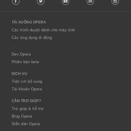
o
l
l
o
TẢI XUỐNG OPERA
w
O
Các trình duyệt dành cho máy tính
p
Các ứng dụng di động
e
r
a
Dev.Opera
Phiên bản beta
DỊCH VỤ
Tiện ích bổ sung
Tài khoản Opera
CẦN TRỢ GIÚP?
Trợ giúp & hỗ trợ
Blog Opera
Diễn đàn Opera