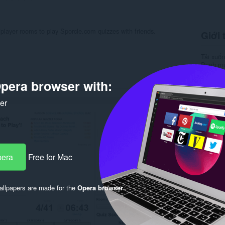
iplayer rooms to play Sporcle.com quizzes with friends.
Giới 
Tải xuố
Danh m
Phiên b
Kích cỡ
pera browser with:
Cập nhật
Giấy ph
ker
Chính s
Trang hỗ
Trang m
Rela
pera
Free for Mac
llpapers are made for the
Opera browser
.