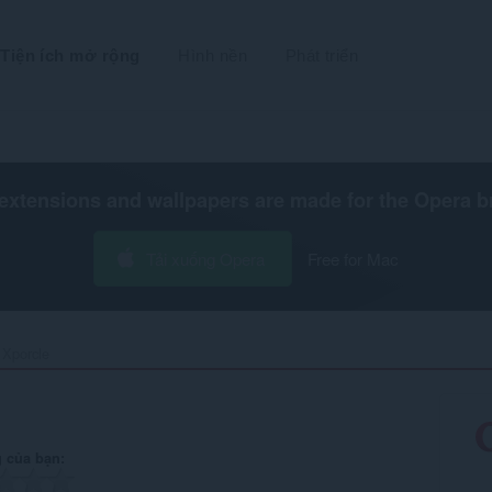
Tiện ích mở rộng
Hình nền
Phát triển
extensions and wallpapers are made for the
Opera b
Tải xuống Opera
Free for Mac
Xporcle‎
 của bạn