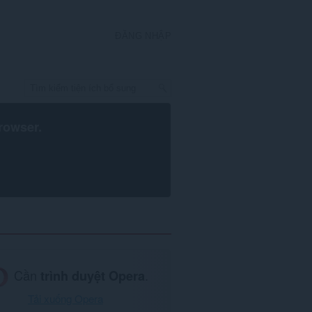
ĐĂNG NHẬP
rowser
.
Cần
trình duyệt Opera
.
Tải xuống Opera