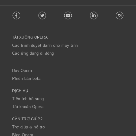
F
Facebook
Twitter
Youtube
LinkedIn
Instag
o
l
l
o
TẢI XUỐNG OPERA
w
O
Các trình duyệt dành cho máy tính
p
Các ứng dụng di động
e
r
a
Dev.Opera
Phiên bản beta
DỊCH VỤ
Tiện ích bổ sung
Tài khoản Opera
CẦN TRỢ GIÚP?
Trợ giúp & hỗ trợ
Blog Opera