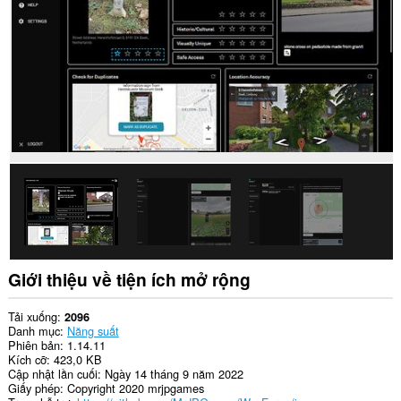
dữ
liệu
của
bạn
trên
một
số
trang
web.
Giới thiệu về tiện ích mở rộng
Tải xuống
2096
Danh mục
Năng suất
Phiên bản
1.14.11
Kích cỡ
423,0 KB
Cập nhật lần cuối
Ngày 14 tháng 9 năm 2022
Giấy phép
Copyright 2020 mrjpgames