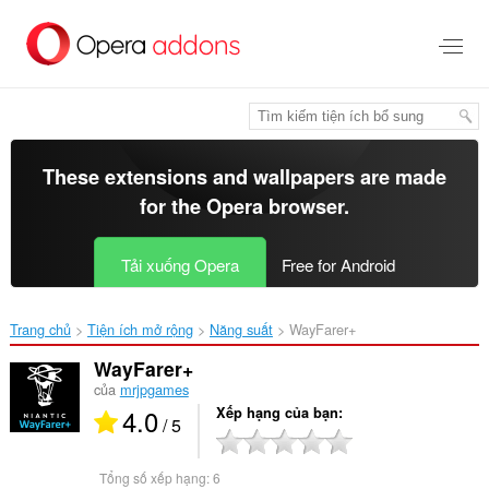
Chuyển
đến
nội
dung
chính
These extensions and wallpapers are made
for the
Opera browser
.
Tải xuống Opera
Free for Android
Trang chủ
Tiện ích mở rộng
Năng suất
WayFarer+‎
WayFarer+
của
mrjpgames
4.0
Xếp hạng của bạn
/ 5
Tổng số xếp hạng:
6