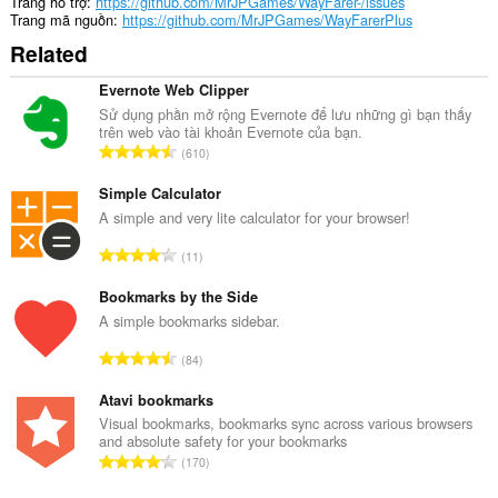
Trang hỗ trợ
https://github.com/MrJPGames/WayFarer-/issues
Trang mã nguồn
https://github.com/MrJPGames/WayFarerPlus
Related
Evernote Web Clipper
Sử dụng phần mở rộng Evernote để lưu những gì bạn thấy
trên web vào tài khoản Evernote của bạn.
T
610
ổ
n
Simple Calculator
g
A simple and very lite calculator for your browser!
s
T
11
ố
ổ
x
n
Bookmarks by the Side
ế
g
A simple bookmarks sidebar.
p
s
h
T
84
ố
ạ
ổ
x
n
n
Atavi bookmarks
ế
g
g
Visual bookmarks, bookmarks sync across various browsers
p
:
and absolute safety for your bookmarks
s
h
T
170
ố
ạ
ổ
x