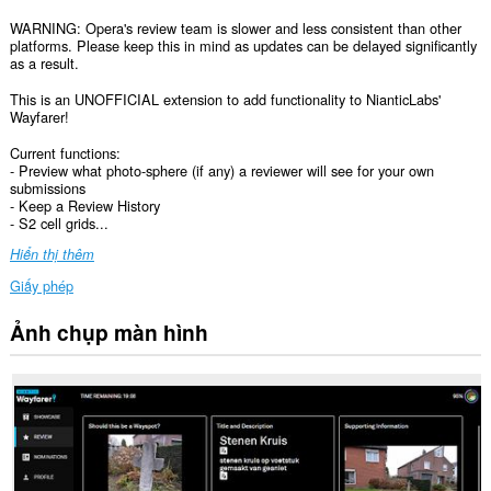
WARNING: Opera's review team is slower and less consistent than other
platforms. Please keep this in mind as updates can be delayed significantly
as a result.
This is an UNOFFICIAL extension to add functionality to NianticLabs'
Wayfarer!
Current functions:
- Preview what photo-sphere (if any) a reviewer will see for your own
submissions
- Keep a Review History
- S2 cell grids...
Hiển thị thêm
Giấy phép
Ảnh chụp màn hình
Tiện
ích
mở
rộng
này
có
thể
truy
cập