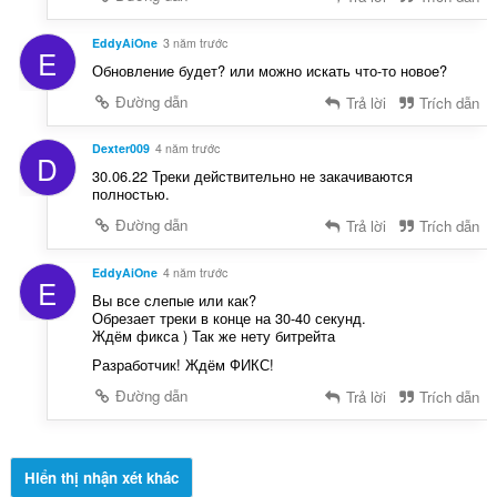
EddyAiOne
3 năm trước
E
Обновление будет? или можно искать что-то новое?
Đường dẫn
Trả lời
Trích dẫn
Dexter009
4 năm trước
D
30.06.22 Треки действительно не закачиваются
полностью.
Đường dẫn
Trả lời
Trích dẫn
EddyAiOne
4 năm trước
E
Вы все слепые или как?
Обрезает треки в конце на 30-40 секунд.
Ждём фикса ) Так же нету битрейта
Разработчик! Ждём ФИКС!
Đường dẫn
Trả lời
Trích dẫn
Hiển thị nhận xét khác