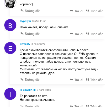
нормасс)
Đường dẫn
Trả lời
Trích dẫn
Bypolyar
3 năm trước
B
Пока качает, послушаем, оценим
Đường dẫn
Trả lời
Trích dẫn
Ezreality
3 năm trước
E
Треки скачиваются обрезанными - очень плохо!
О проблеме заявлено в отзывах уже ОЧЕНЬ давно, я
понадеялся на исправление ошибки, но нет. Скачал
альбом - получи набор демок, а не полноценных
композиций.
Учитывая, что жалобы на косяки поступают уже год -
ставить не рекомендую.
Đường dẫn
Trả lời
Trích dẫn
III-STARIK-III
3 năm trước
I
То работает то нет.
Не все треки скачивает.
Đường dẫn
Trả lời
Trích dẫn