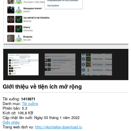
của
bạn
trên
một
số
trang
web.
Tiện
ích
mở
rộng
này
có
thể
truy
cập
tab
Giới thiệu về tiện ích mở rộng
và
hoạt
động
Tải xuống
1413871
duyệt
Danh mục
Tải xuống
web
Phiên bản
5.3
của
Kích cỡ
106,8 KB
bạn.
Cập nhật lần cuối
Ngày 03 tháng 1 năm 2022
Giấy phép
Trang web dịch vụ
http://vkontakte-download.ru