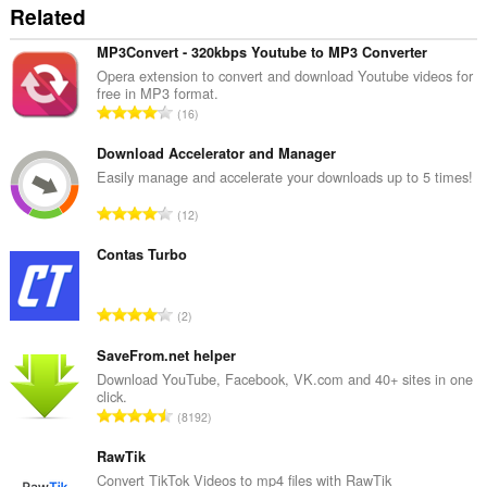
Related
MP3Convert - 320kbps Youtube to MP3 Converter
Opera extension to convert and download Youtube videos for
free in MP3 format.
T
16
ổ
n
Download Accelerator and Manager
g
Easily manage and accelerate your downloads up to 5 times!
s
T
12
ố
ổ
x
n
Contas Turbo
ế
g
p
s
h
T
2
ố
ạ
ổ
x
n
n
SaveFrom.net helper
ế
g
g
Download YouTube, Facebook, VK.com and 40+ sites in one
p
:
click.
s
h
T
8192
ố
ạ
ổ
x
n
n
RawTik
ế
g
g
Convert TikTok Videos to mp4 files with RawTik