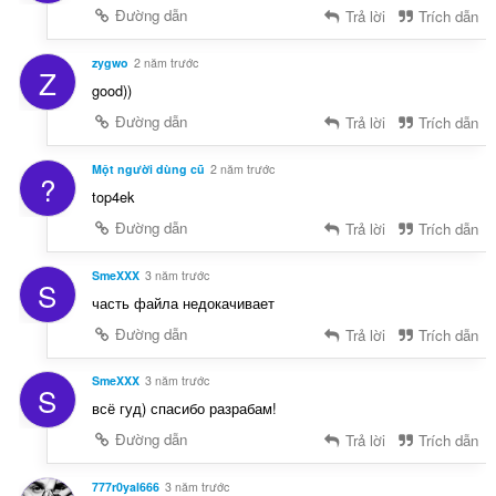
Đường dẫn
Trả lời
Trích dẫn
zygwo
2 năm trước
Z
good))
Đường dẫn
Trả lời
Trích dẫn
Một người dùng cũ
2 năm trước
?
top4ek
Đường dẫn
Trả lời
Trích dẫn
SmeXXX
3 năm trước
S
часть файла недокачивает
Đường dẫn
Trả lời
Trích dẫn
SmeXXX
3 năm trước
S
всё гуд) спасибо разрабам!
Đường dẫn
Trả lời
Trích dẫn
777r0yal666
3 năm trước