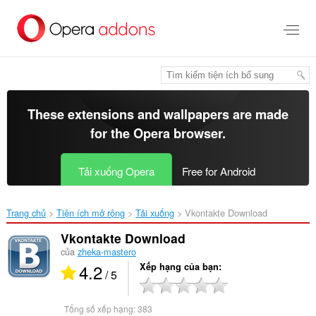
Chuyển
đến
nội
dung
chính
These extensions and wallpapers are made
for the
Opera browser
.
Tải xuống Opera
Free for Android
Trang chủ
Tiện ích mở rộng
Tải xuống
Vkontakte Download‎
Vkontakte Download
của
zheka-mastero
4.2
Xếp hạng của bạn
/ 5
Tổng số xếp hạng:
383