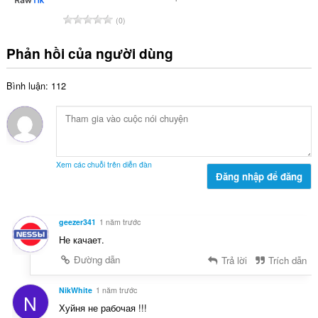
p
:
s
h
T
0
ố
ạ
ổ
x
n
n
Phản hồi của người dùng
ế
g
g
p
:
s
h
Bình luận: 112
ố
ạ
x
n
ế
g
p
:
h
ạ
Xem các chuỗi trên diễn đàn
n
Đăng nhập để đăng
g
:
geezer341
1 năm trước
Не качает.
Đường dẫn
Trả lời
Trích dẫn
NikWhite
1 năm trước
N
Хуйня не рабочая !!!