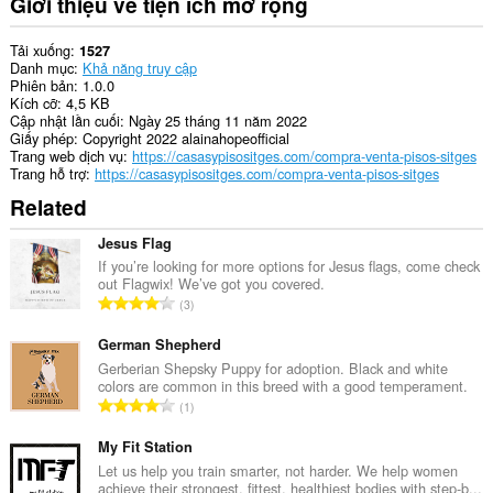
Giới thiệu về tiện ích mở rộng
Tải xuống
1527
Danh mục
Khả năng truy cập
Phiên bản
1.0.0
Kích cỡ
4,5 KB
Cập nhật lần cuối
Ngày 25 tháng 11 năm 2022
Giấy phép
Copyright 2022 alainahopeofficial
Trang web dịch vụ
https://casasypisositges.com/compra-venta-pisos-sitges
Trang hỗ trợ
https://casasypisositges.com/compra-venta-pisos-sitges
Related
Jesus Flag
If you’re looking for more options for Jesus flags, come check
out Flagwix! We’ve got you covered.
T
3
ổ
n
German Shepherd
g
Gerberian Shepsky Puppy for adoption. Black and white
colors are common in this breed with a good temperament.
s
T
1
ố
ổ
x
n
My Fit Station
ế
g
Let us help you train smarter, not harder. We help women
p
achieve their strongest, fittest, healthiest bodies with step-b...
s