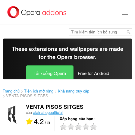
Chuyển
đến
nội
dung
chính
These extensions and wallpapers are made
for the
Opera browser
.
Tải xuống Opera
Free for Android
Trang chủ
Tiện ích mở rộng
Khả năng truy cập
VENTA PISOS SITGES‎
VENTA PISOS SITGES
của
alainahopeofficial
4.2
Xếp hạng của bạn
/ 5