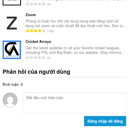
h
T
0
ố
ạ
ổ
x
n
n
Zoom
ế
g
g
Phóng to hoặc thu nhỏ nội dung trang web bằng cách sử
p
:
dụng nút zoom và cuộn chuột để đọc thoải mái hơn. Đơn vị...
s
h
T
193
ố
ạ
ổ
x
n
n
Cricket Arroyo
ế
g
g
Get the latest updates on all your favorite cricket leagues,
p
:
including PSL and Big Bash, on our website. Stay informe...
s
h
T
0
ố
ạ
ổ
x
n
n
Phản hồi của người dùng
ế
g
g
p
:
s
h
Bình luận: 0
ố
ạ
x
n
ế
g
p
:
h
ạ
n
Đăng nhập để đăng
g