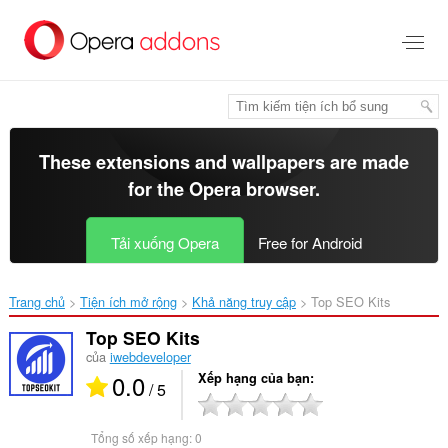
Chuyển
đến
nội
dung
chính
These extensions and wallpapers are made
for the
Opera browser
.
Tải xuống Opera
Free for Android
Trang chủ
Tiện ích mở rộng
Khả năng truy cập
Top SEO Kits‎
Top SEO Kits
của
iwebdeveloper
0.0
Xếp hạng của bạn
/ 5
Tổng số xếp hạng:
0