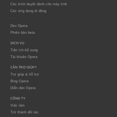
O
Các trình duyệt dành cho máy tính
p
Các ứng dụng di động
e
r
a
Dev.Opera
Phiên bản beta
DỊCH VỤ
Tiện ích bổ sung
Tài khoản Opera
CẦN TRỢ GIÚP?
Trợ giúp & hỗ trợ
Blog Opera
Diễn đàn Opera
CÔNG TY
Việc làm
Trở thành đối tác