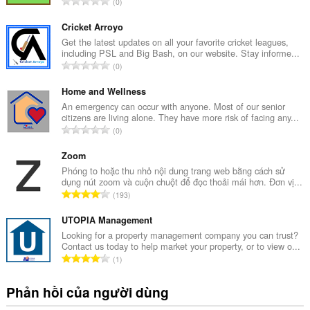
T
0
ổ
n
Cricket Arroyo
g
Get the latest updates on all your favorite cricket leagues,
including PSL and Big Bash, on our website. Stay informe...
s
T
0
ố
ổ
x
n
Home and Wellness
ế
g
An emergency can occur with anyone. Most of our senior
p
citizens are living alone. They have more risk of facing any...
s
h
T
0
ố
ạ
ổ
x
n
n
Zoom
ế
g
g
Phóng to hoặc thu nhỏ nội dung trang web bằng cách sử
p
:
dụng nút zoom và cuộn chuột để đọc thoải mái hơn. Đơn vị...
s
h
T
193
ố
ạ
ổ
x
n
n
UTOPIA Management
ế
g
g
Looking for a property management company you can trust?
p
:
Contact us today to help market your property, or to view o...
s
h
T
1
ố
ạ
ổ
x
n
n
Phản hồi của người dùng
ế
g
g
p
: