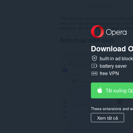
Tổng số xếp hạng:
2
The extension will give you a complete gui
about the top trending racing games and ho
extension. So don't forget to install an enj
Ảnh chụp màn hình
Download O
built-in ad bloc
battery saver
free VPN
Tải xuống O
These extensions and wa
Xem tất cả