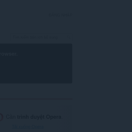
ĐĂNG NHẬP
rowser
.
Cần
trình duyệt Opera
.
Tải xuống Opera