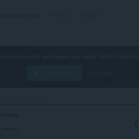
Tiện ích mở rộng
Hình nền
Phát triển
extensions and wallpapers are made for the
Opera b
Tải xuống Opera
Free for Mac
op Android racing Games‎
g Games
 của bạn