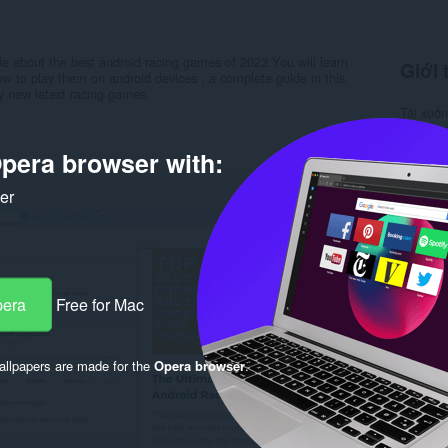
de about the best android racing games of 2023.You will learn
Giới 
w to play them on android devices , a complete guide in this
oy new latest racing games.
Tải xuố
Danh m
Phiên b
pera browser with:
Kích cỡ
Cập nhật
Giấy ph
ker
Chính s
Trang w
Rela
pera
Free for Mac
llpapers are made for the
Opera browser
.