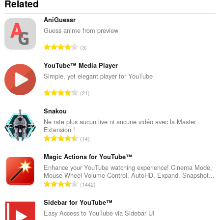
Related
AniGuessr
Guess anime from preview
T
3
ổ
n
YouTube™ Media Player
g
Simple, yet elegant player for YouTube
s
T
21
ố
ổ
x
n
Snakou
ế
g
Ne rate plus aucun live ni aucune vidéo avec la Master
p
Extension !
s
h
T
14
ố
ạ
ổ
x
n
n
Magic Actions for YouTube™
ế
g
g
Enhance your YouTube watching experience! Cinema Mode,
p
:
Mouse Wheel Volume Control, AutoHD, Expand, Snapshot...
s
h
T
1442
ố
ạ
ổ
x
n
n
Sidebar for YouTube™
ế
g
g
Easy Access to YouTube via Sidebar UI
p
: