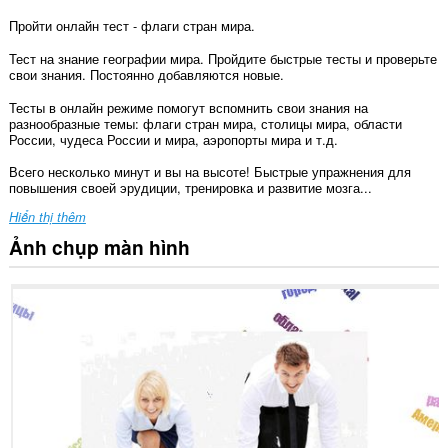
Пройти онлайн тест - флаги стран мира.
Тест на знание географии мира. Пройдите быстрые тесты и проверьте
свои знания. Постоянно добавляются новые.
Тесты в онлайн режиме помогут вспомнить свои знания на
разнообразные темы: флаги стран мира, столицы мира, области
России, чудеса России и мира, аэропорты мира и т.д.
Всего несколько минут и вы на высоте! Быстрые упражнения для
повышения своей эрудиции, тренировка и развитие мозга...
Hiển thị thêm
Ảnh chụp màn hình