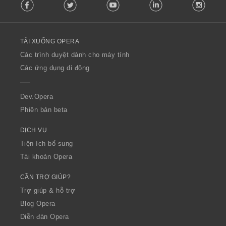
Facebook
Twitter
Youtube
LinkedIn
Instag
o
l
l
o
TẢI XUỐNG OPERA
w
O
Các trình duyệt dành cho máy tính
p
Các ứng dụng di động
e
r
a
Dev.Opera
Phiên bản beta
DỊCH VỤ
Tiện ích bổ sung
Tài khoản Opera
CẦN TRỢ GIÚP?
Trợ giúp & hỗ trợ
Blog Opera
Diễn đàn Opera