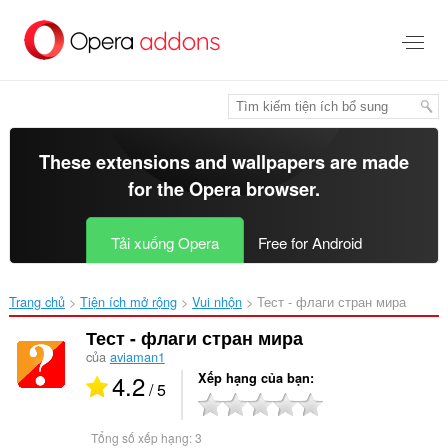
Chuyển
đến
nội
dung
chính
These extensions and wallpapers are made
for the
Opera browser
.
Tải xuống Opera
Free for Android
Trang chủ
Tiện ích mở rộng
Vui nhộn
Тест - флаги стран мира‎
Тест - флаги стран мира
của
aviaman1
4.2
Xếp hạng của bạn
/ 5
Tổng số xếp hạng:
3