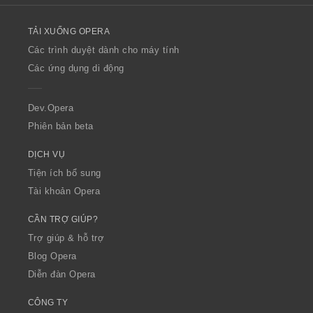
l
o
TẢI XUỐNG OPERA
w
O
Các trình duyệt dành cho máy tính
p
Các ứng dụng di động
e
r
a
Dev.Opera
Phiên bản beta
DỊCH VỤ
Tiện ích bổ sung
Tài khoản Opera
CẦN TRỢ GIÚP?
Trợ giúp & hỗ trợ
Blog Opera
Diễn đàn Opera
CÔNG TY