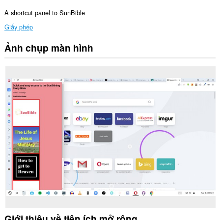
A shortcut panel to SunBible
Giấy phép
Ảnh chụp màn hình
Tiện
ích
mở
rộng
này
sẽ
thêm
bảng
điều
khiển
vào
thanh
bên.
Giới thiệu về tiện ích mở rộng