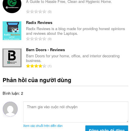
g
A Guide to Hassle Free, Clean and Hygienic Home.
p
s
h
T
0
ố
ạ
ổ
x
n
n
Radix Reviews
ế
g
g
Radix Reviews is a blog made for providing honest opinions
p
:
and reviews about the Laptops.
s
h
T
0
ố
ạ
ổ
x
n
n
Barn Doors - Reviews
ế
g
g
Barn Doors for your home, office, and interior decorating
p
:
business.
s
h
T
1
ố
ạ
ổ
x
n
n
Phản hồi của người dùng
ế
g
g
p
:
s
h
Bình luận: 2
ố
ạ
x
n
ế
g
p
:
h
ạ
Xem các chuỗi trên diễn đàn
n
Đăng nhập để đăng