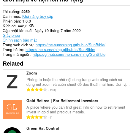
Tải xuống
2259
Danh mục
Khả năng truy cập
Phiên bản
1.0.0
Kích cỡ
442,3 KB
Cập nhật lần cuối
Ngày 19 tháng 7 năm 2022
Giấy phép
Chính sách bảo mật
Trang web dịch vụ
https://the-sunshining.github.io/SunBible/
Trang hỗ trợ
https://the-sunshining.github.io/SunBible/
Trang mã nguồn
https://github.com/the-sunshining/SunBible
Related
Zoom
Phóng to hoặc thu nhỏ nội dung trang web bằng cách sử
dụng nút zoom và cuộn chuột để đọc thoải mái hơn. Đơn vị...
T
193
ổ
n
Gold Retired | For Retirement Investors
g
A place where you can find great info on how to retirement
invest in gold and precious metals.
s
T
4
ố
ổ
x
n
Green Rat Control
ế