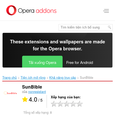
Chuyển
đến
nội
dung
chính
These extensions and wallpapers are made
for the
Opera browser
.
Tải xuống Opera
Free for Android
Trang chủ
Tiện ích mở rộng
Khả năng truy cập
SunBible‎
SunBible
của
nonresistant
4.0
Xếp hạng của bạn
/ 5
Tổng số xếp hạng:
8