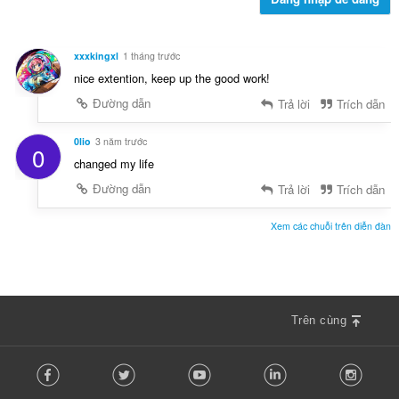
g
:
xxxkingxl
1 tháng trước
nice extention, keep up the good work!
Đường dẫn
Trả lời
Trích dẫn
0lio
3 năm trước
0
changed my life
Đường dẫn
Trả lời
Trích dẫn
Xem các chuỗi trên diễn đàn
Trên cùng
F
Facebook
Twitter
Youtube
LinkedIn
Instag
o
l