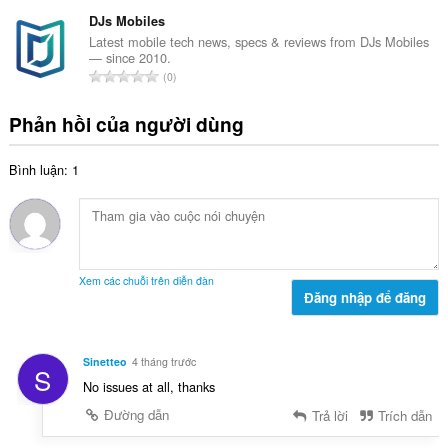
ổ
x
n
n
DJs Mobiles
ế
g
g
Latest mobile tech news, specs & reviews from DJs Mobiles
p
:
— since 2010.
s
h
T
0
ố
ạ
ổ
x
n
n
Phản hồi của người dùng
ế
g
g
p
:
s
h
Bình luận: 1
ố
ạ
x
n
ế
g
p
:
h
ạ
Xem các chuỗi trên diễn đàn
n
Đăng nhập để đăng
g
:
Sinetteo
4 tháng trước
S
No issues at all, thanks
Đường dẫn
Trả lời
Trích dẫn