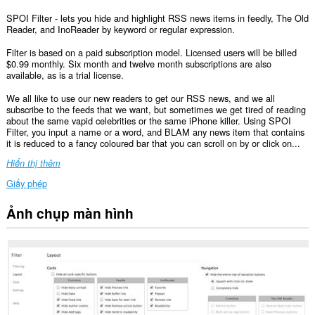
SPOI Filter - lets you hide and highlight RSS news items in feedly, The Old
Reader, and InoReader by keyword or regular expression.
Filter is based on a paid subscription model. Licensed users will be billed
$0.99 monthly. Six month and twelve month subscriptions are also
available, as is a trial license.
We all like to use our new readers to get our RSS news, and we all
subscribe to the feeds that we want, but sometimes we get tired of reading
about the same vapid celebrities or the same iPhone killer. Using SPOI
Filter, you input a name or a word, and BLAM any news item that contains
it is reduced to a fancy coloured bar that you can scroll on by or click on...
Hiển thị thêm
Giấy phép
Ảnh chụp màn hình
Tiện
ích
mở
rộng
này
có
thể
truy
cập