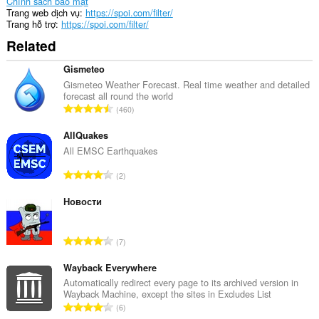
tab
Chính sách bảo mật
và
Trang web dịch vụ
https://spoi.com/filter/
hoạt
Trang hỗ trợ
https://spoi.com/filter/
động
Related
duyệt
web
của
Gismeteo
bạn.
Gismeteo Weather Forecast. Real time weather and detailed
forecast all round the world
T
460
ổ
n
AllQuakes
g
All EMSC Earthquakes
s
T
2
ố
ổ
x
n
Новости
ế
g
p
s
h
T
7
ố
ạ
ổ
x
n
n
Wayback Everywhere
ế
g
g
Automatically redirect every page to its archived version in
p
:
Wayback Machine, except the sites in Excludes List
s
h
T
6
ố
ạ