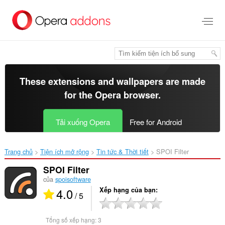
Chuyển
đến
nội
dung
chính
These extensions and wallpapers are made
for the
Opera browser
.
Tải xuống Opera
Free for Android
Trang chủ
Tiện ích mở rộng
Tin tức & Thời tiết
SPOI Filter‎
SPOI Filter
của
spoisoftware
4.0
Xếp hạng của bạn
/ 5
Tổng số xếp hạng:
3