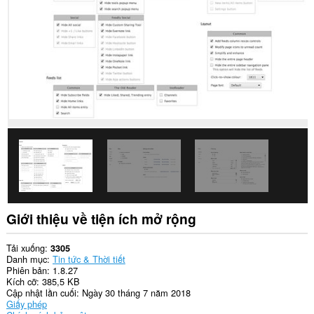
dữ
liệu
của
bạn
trên
một
số
trang
web.
This
extension
can
write
data
into
the
clipboard.
Tiện
Giới thiệu về tiện ích mở rộng
ích
mở
rộng
Tải xuống
3305
này
Danh mục
Tin tức & Thời tiết
có
Phiên bản
1.8.27
thể
Kích cỡ
385,5 KB
truy
Cập nhật lần cuối
Ngày 30 tháng 7 năm 2018
cập
Giấy phép