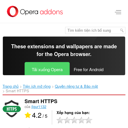
Chuyển
đến
nội
dung
chính
These extensions and wallpapers are made
for the
Opera browser
.
Tải xuống Opera
Free for Android
Trang chủ
Tiện ích mở rộng
Quyền riêng tư & Bảo mật
Smart HTTPS‎
Smart HTTPS
của
ilgur1132
4.2
Xếp hạng của bạn
/ 5