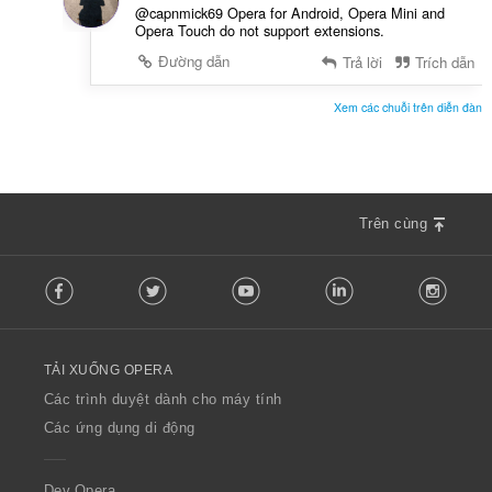
@capnmick69 Opera for Android, Opera Mini and
Opera Touch do not support extensions.
Đường dẫn
Trả lời
Trích dẫn
Xem các chuỗi trên diễn đàn
Trên cùng
F
Facebook
Twitter
Youtube
LinkedIn
Instag
o
l
l
o
TẢI XUỐNG OPERA
w
O
Các trình duyệt dành cho máy tính
p
Các ứng dụng di động
e
r
a
Dev.Opera