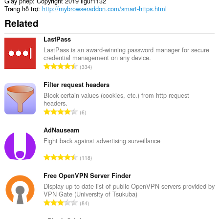
Giấy phép
Copyright 2019 ilgur1132
Trang hỗ trợ
http://mybrowseraddon.com/smart-https.html
Related
LastPass
LastPass is an award-winning password manager for secure
credential management on any device.
T
334
ổ
n
Filter request headers
g
Block certain values (cookies, etc.) from http request
headers.
s
T
6
ố
ổ
x
n
AdNauseam
ế
g
Fight back against advertising surveillance
p
s
h
T
118
ố
ạ
ổ
x
n
n
Free OpenVPN Server Finder
ế
g
g
Display up-to-date list of public OpenVPN servers provided by
p
:
VPN Gate (University of Tsukuba)
s
h
T
84
ố
ạ
ổ
x
n