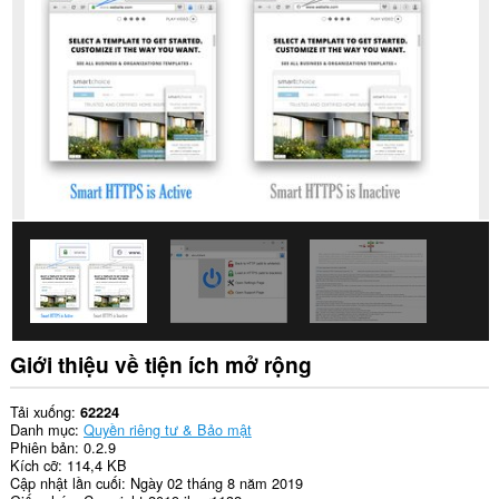
dữ
liệu
của
bạn
trên
tất
cả
các
trang
web.
Tiện
ích
mở
rộng
này
có
thể
truy
cập
Giới thiệu về tiện ích mở rộng
tab
và
hoạt
Tải xuống
62224
động
Danh mục
Quyền riêng tư & Bảo mật
duyệt
Phiên bản
0.2.9
web
Kích cỡ
114,4 KB
của
Cập nhật lần cuối
Ngày 02 tháng 8 năm 2019
bạn.