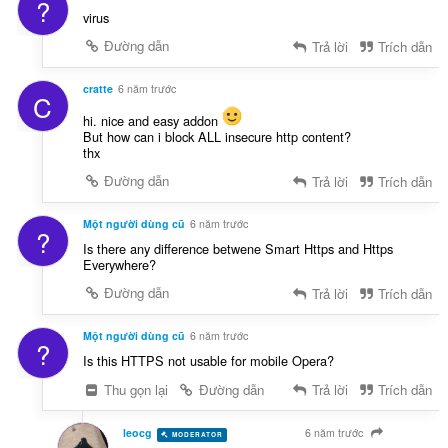
?
virus
Đường dẫn
Trả lời
Trích dẫn
cratte
6 năm trước
C
hi. nice and easy addon
But how can i block ALL insecure http content?
thx
Đường dẫn
Trả lời
Trích dẫn
Một người dùng cũ
6 năm trước
?
Is there any difference betwene Smart Https and Https
Everywhere?
Đường dẫn
Trả lời
Trích dẫn
Một người dùng cũ
6 năm trước
?
Is this HTTPS not usable for mobile Opera?
Thu gọn lại
Đường dẫn
Trả lời
Trích dẫn
leocg
6 năm trước
MODERATOR
VOLUNTEER